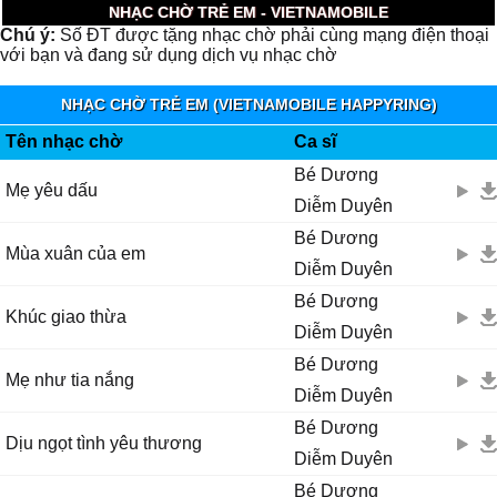
NHẠC CHỜ TRẺ EM - VIETNAMOBILE
Chú ý:
Số ĐT được tặng nhạc chờ phải cùng mạng điện thoại
với bạn và đang sử dụng dịch vụ nhạc chờ
NHẠC CHỜ TRẺ EM (VIETNAMOBILE HAPPYRING)
Tên nhạc chờ
Ca sĩ
Bé Dương
Mẹ yêu dấu
Diễm Duyên
Bé Dương
Mùa xuân của em
Diễm Duyên
Bé Dương
Khúc giao thừa
Diễm Duyên
Bé Dương
Mẹ như tia nắng
Diễm Duyên
Bé Dương
Dịu ngọt tình yêu thương
Diễm Duyên
Bé Dương