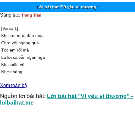
Lời bài hát "Vì yêu vì thương"
Sáng tác:
Trang Trần
[Verse 1]
Khi cơn mưa đầu mùa
Chợt vội ngang qua
Tóc em rối mà
Là lời ca vẫn ngân nga
Khi chiều về
Nhẹ nhàng
Nhưng sao lại yêu đến thế
Xem toàn bộ
Và mùi hương
Vương thân quen ngày nào
Nguồn lời bài hát:
Lời bài hát "Vì yêu vì thương" -
Lúc ta nhìn nhau
loibaihat.me
Chẳng dám nói câu
Vậy mà ta đã yêu nhau đậm sâu
Vẹn trọn lời hứa
Bên nhau lài lâu