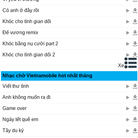
Đầy nắng xanh
Có anh ở đây rồi
Có trăm điều lạ
Hai ta đi chung hướng
Khóc cho tình gian dối
Quan trọng bên em là có anh
Đế vương remix
Anh không mong ước gì cả
Vì có em trời ban
Khóc bằng nụ cười part 2
Như món quà
Khóc cho tình gian dối 2
Điều tuyệt nhất là em
Người mang đến cả thế giới
Xem tiếp
Và thương anh nhất mà
Nhạc chờ Vietnamobile hot nhất tháng
Biết đã từng trải qua ngàn đau thương
Đã từng vấp ngã
Viết thư tình
Trong cuộc sống vô thường
Anh không muốn ra đi
Từng chán ghét
Cuộc sống ở bên nhau
Game over
Có khi từ bỏ
Ngày tết quê em
Rồi bắt ta phải dừng
Nhưng tình cảm
Tây du ký
Là thứ anh gìn giữ