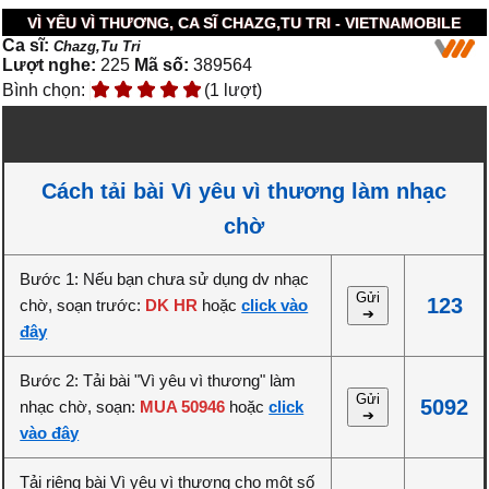
VÌ YÊU VÌ THƯƠNG, CA SĨ CHAZG,TU TRI - VIETNAMOBILE
Ca sĩ:
Chazg,Tu Tri
Lượt nghe:
225
Mã số:
389564
Bình chọn:
(1 lượt)
Cách tải bài Vì yêu vì thương làm nhạc
chờ
Bước 1: Nếu bạn chưa sử dụng dv nhạc
Gửi
123
chờ, soạn trước:
DK HR
hoặc
click vào
➔
đây
Bước 2: Tải bài "Vì yêu vì thương" làm
Gửi
5092
nhạc chờ, soạn:
MUA 50946
hoặc
click
➔
vào đây
Tải riêng bài Vì yêu vì thương cho một số