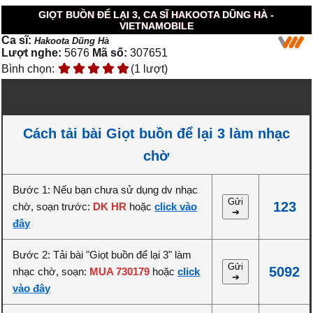
GIỌT BUỒN ĐỂ LẠI 3, CA SĨ HAKOOTA DŨNG HÀ -
VIETNAMOBILE
Ca sĩ:
Hakoota Dũng Hà
Lượt nghe:
5676
Mã số:
307651
Bình chọn:
(1 lượt)
Cách tải bài Giọt buồn để lại 3 làm nhạc
chờ
Bước 1: Nếu bạn chưa sử dụng dv nhạc
Gửi
123
chờ, soạn trước:
DK HR
hoặc
click vào
➔
đây
Bước 2: Tải bài "Giọt buồn để lại 3" làm
Gửi
5092
nhạc chờ, soạn:
MUA 730179
hoặc
click
➔
vào đây