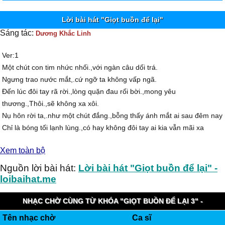
Lời bài hát "Giọt buồn để lại"
Sáng tác:
Dương Khắc Linh
Ver:1
Một chút con tim nhức nhối.,với ngàn câu dối trá.
Ngưng trao nước mắt,.cứ ngỡ ta không vấp ngã.
Đến lúc đôi tay rã rời.,lòng quặn đau rối bời.,mong yêu
thương.,Thôi.,sẽ không xa xôi.
Nụ hôn rời ta,.như một chút đắng.,bỗng thấy ánh mắt ai sau đêm nay
Chỉ là bóng tối lạnh lùng.,có hay không đôi tay ai kia vẫn mãi xa
xăm.,.
Xem toàn bộ
Bridge:
Thiên đường là đây.,.mà cách xa......
Nguồn lời bài hát:
Lời bài hát "Giọt buồn để lại" -
Thiên đường là đây..,tìm hoài .,. không sao níu lấy.,.
loibaihat.me
Chorus:
I don't know why.,.,. bên nhau với phút chốc .. môi hôn nồng nàn.
NHẠC CHỜ CÙNG TỪ KHÓA "GIỌT BUỒN ĐỂ LẠI 3" -
I don't know why.,.,. mưa thắm ướt khóe mắt ta .. quá muộn màng.,
Tên nhạc chờ
Ca sĩ
VIETNAMOBILE HAPPYRING
Đôi chân bước đi nhẹ nhàng.,mưa không vội vàng.,.ở bên cạnh em.