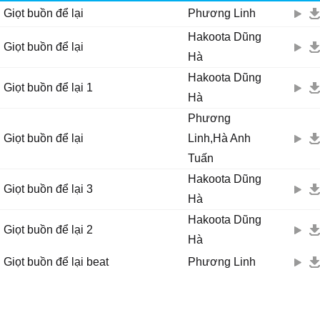
Giọt buồn để lại
Phương Linh
Chợt con phố đông còn dài.,.bóng dáng mệt nhòai.,cô đơn đang tìm
nhau...i don't know why.!
Hakoota Dũng
Giọt buồn để lại
Ver2:
Hà
Đừng chạm vào nhau những lúc tâm hồn đang chất ngất.
Hakoota Dũng
Cố gắng trốn thoát khi con tim quá yếu đuối.,
Giọt buồn để lại 1
Hà
Nếu biết cơn mê miệt mài... đường về sao quá dài. Vì chỉ còn mình
Phương
tôi., sẽ không u mê.
Để đêm nay ta không còn mong nhớ.,. chớp mắt có lẽ mau quên
Giọt buồn để lại
Linh,Hà Anh
nhau thôi.
Tuấn
Đâu phải cứ vui là cười.,say là buồn.,.. đôi khi ta phải biết cách
Hakoota Dũng
buông tay..
Giọt buồn để lại 3
Hà
Hakoota Dũng
Giọt buồn để lại 2
Hà
Giọt buồn để lại beat
Phương Linh