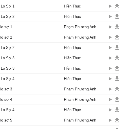
 sợ rằng hôm nay chỉ là
 Lo Sợ 1
Hiền Thục
 Lo Sợ 2
Hiền Thục
 nắm chặt chẳng muốn xa
 giờ
lo sợ 1
Phạm Phương Anh
 khi màn đêm đến che hết
g êm đẹp
lo sợ 2
Phạm Phương Anh
bao làn gió kia mang dấu
 Lo Sợ 2
Hiền Thục
g kỷ niệm
tay em mong manh quá
 Lo Sợ 3
Hiền Thục
 sau này còn giữ được
 Lo Sợ 3
Hiền Thục
chân anh hay đi trước bỏ
 Lo Sợ 4
Hiền Thục
em trên con đường yêu
đôi khi cơn mưa ấy khiến
lo sợ 3
Phạm Phương Anh
buồn và nhớ đến ai
lo sợ 4
Phạm Phương Anh
 mai khi anh không đến
cùng ai con tim buồn tênh
 Lo Sợ 4
Hiền Thục
tay em mong manh quá
lo sợ 5
Phạm Phương Anh
 sau này còn giữ được