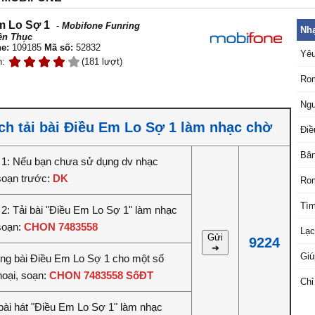
m Lo Sợ 1
-
Mobifone Funring
Nhạ
ền Thục
e:
109185
Mã số:
52832
Yê
n:
(181 lượt)
Rom
Ngư
ch tải bài Điều Em Lo Sợ 1 làm nhạc chờ
Điề
Bân
1: Nếu bạn chưa sử dụng dv nhạc
soạn trước:
DK
Ro
Tì
2: Tải bài "Điều Em Lo Sợ 1" làm nhạc
soạn:
CHON 7483558
Lạ
Gửi
9224
➔
Giú
iêng bài Điều Em Lo Sợ 1 cho một số
hoại, soạn:
CHON 7483558 SốĐT
Chỉ
bài hát "Điều Em Lo Sợ 1" làm nhạc