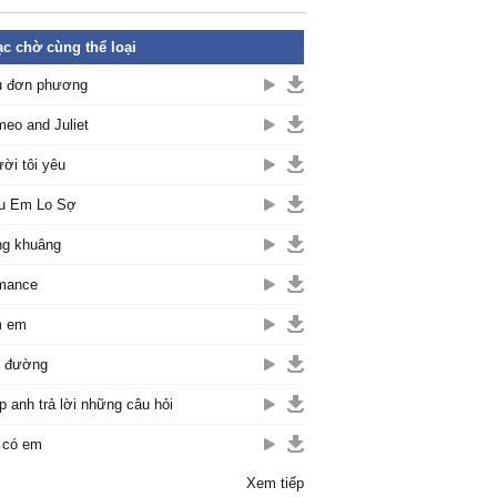
c chờ cùng thể loại
u đơn phương
eo and Juliet
ời tôi yêu
u Em Lo Sợ
g khuâng
mance
m em
c đường
p anh trả lời những câu hỏi
 có em
Xem tiếp