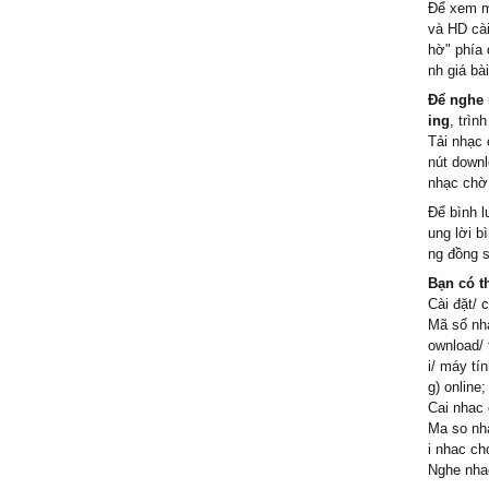
Để xem m
và HD cài
hờ" phía 
nh giá bà
Để nghe 
ing
, trìn
Tải nhạc
nút downl
nhạc chờ
Để bình l
ung lời b
ng đồng s
Bạn có t
Cài đặt/ 
Mã số nh
ownload/ 
i/ máy tí
g) online;
Cai nhac 
Ma so nha
i nhac ch
Nghe nhac