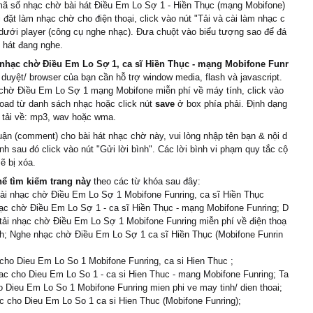
ã số nhạc chờ bài hát Điều Em Lo Sợ 1 - Hiền Thục (mạng Mobifone)
 đặt làm nhạc chờ cho điện thoại, click vào nút "Tải và cài làm nhạc c
dưới player (công cụ nghe nhạc). Đưa chuột vào biểu tượng sao để đá
i hát đang nghe.
nhạc chờ Điều Em Lo Sợ 1, ca sĩ Hiền Thục - mạng Mobifone Funr
h duyệt/ browser của bạn cần hỗ trợ window media, flash và javascript.
 chờ Điều Em Lo Sợ 1 mạng Mobifone miễn phí về máy tính, click vào
oad từ danh sách nhạc hoặc click nút
save
ở box phía phải. Định dạng
 tải về: mp3, wav hoặc wma.
uận (comment) cho bài hát nhạc chờ này, vui lòng nhập tên bạn & nội d
ình sau đó click vào nút "Gửi lời bình". Các lời bình vi phạm quy tắc cộ
ẽ bị xóa.
hể tìm kiếm trang này
theo các từ khóa sau đây:
cài nhạc chờ Điều Em Lo Sợ 1 Mobifone Funring, ca sĩ Hiền Thục
ạc chờ Điều Em Lo Sợ 1 - ca sĩ Hiền Thục - mạng Mobifone Funring; D
tải nhạc chờ Điều Em Lo Sợ 1 Mobifone Funring miễn phí về điện thoạ
nh; Nghe nhạc chờ Điều Em Lo Sợ 1 ca sĩ Hiền Thục (Mobifone Funrin
cho Dieu Em Lo So 1 Mobifone Funring, ca si Hien Thuc ;
c cho Dieu Em Lo So 1 - ca si Hien Thuc - mang Mobifone Funring; Ta
o Dieu Em Lo So 1 Mobifone Funring mien phi ve may tinh/ dien thoai;
 cho Dieu Em Lo So 1 ca si Hien Thuc (Mobifone Funring);