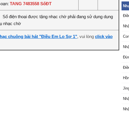
soạn:
TANG 7483558 SốĐT
Nhạ
Điề
Số điện thoại được tặng nhạc chờ phải đang sử dụng dụng
:
vụ nhạc chờ
Nhậ
hạc chuông bài hát "Điều Em Lo Sợ 1"
, vui lòng
click vào
Co
Nhậ
Đừn
Điề
Hồn
Jin
Nhậ
Nhậ