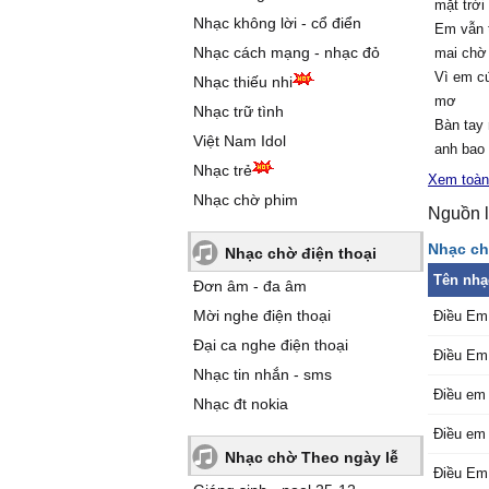
mặt trời
Nhạc không lời - cổ điển
Em vẫn 
Nhạc cách mạng - nhạc đỏ
mai chờ
Vì em cứ
Nhạc thiếu nhi
mơ
Nhạc trữ tình
Bàn tay
Việt Nam Idol
anh bao
Nhạc trẻ
Sợ rằng
Xem toàn
đi nhữn
Nhạc chờ phim
Nguồn l
Sợ rằng 
đi nhữn
Nhạc ch
Nhạc chờ điện thoại
Sợ bàn 
Tên nhạ
Đơn âm - đa âm
biết mai
Mời nghe điện thoại
Điều Em
anh
Sợ bàn 
Đại ca nghe điện thoại
Điều Em
rơi lại 
Nhạc tin nhắn - sms
Sợ rằng 
Điều em 
Nhạc đt nokia
cho anh 
Điều em 
Sợ ngày
Nhạc chờ Theo ngày lễ
sẽ chia 
Điều Em