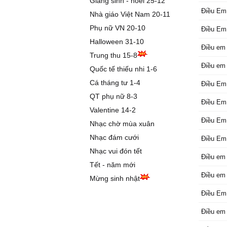
Giáng sinh - noel 25-12
Vì em cứ
Điều Em
Nhà giáo Việt Nam 20-11
mơ
Phụ nữ VN 20-10
Điều Em
Bàn tay
Halloween 31-10
anh bao
Điều em 
Sợ rằng
Trung thu 15-8
đi nhữn
Điều em 
Quốc tế thiếu nhi 1-6
Sợ rằng 
Cá tháng tư 1-4
Điều Em
đi nhữn
QT phụ nữ 8-3
Sợ bàn 
Điều Em
Valentine 14-2
biết mai
Điều Em
anh
Nhạc chờ mùa xuân
Sợ bàn 
Nhạc đám cưới
Điều Em
rơi lại 
Nhạc vui đón tết
Sợ rằng 
Điều em 
Tết - năm mới
cho anh 
Điều em 
Sợ ngày
Mừng sinh nhật
sẽ chia 
Điều Em
Sợ bàn 
Điều em 
biết mai