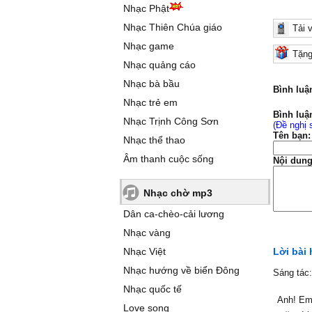
Nhạc Phật
Nhạc Thiên Chúa giáo
Tải 
Nhạc game
Tặng
Nhạc quảng cáo
Nhạc bà bầu
Bình luậ
Nhạc trẻ em
Bình luậ
Nhạc Trịnh Công Sơn
(Đề nghị 
Tên bạn:
Nhạc thể thao
Âm thanh cuộc sống
Nội dung
Nhạc chờ mp3
Dân ca-chèo-cải lương
Nhạc vàng
Nhạc Việt
Lời bài 
Nhạc hướng về biển Đông
Sáng tác
Nhạc quốc tế
Anh! Em
Love song