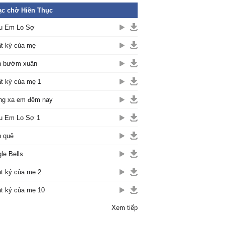
c chờ Hiền Thục
u Em Lo Sợ
t ký của mẹ
n bướm xuân
t ký của mẹ 1
g xa em đêm nay
u Em Lo Sợ 1
 quê
gle Bells
t ký của mẹ 2
t ký của mẹ 10
Xem tiếp