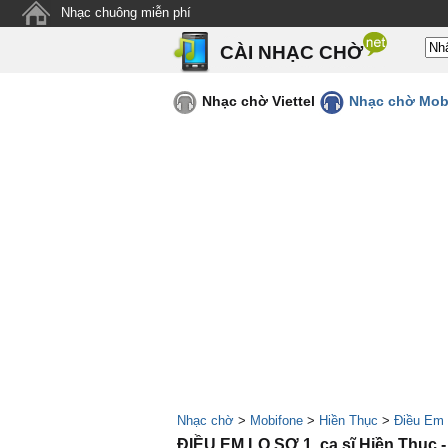
Nhạc chuông miễn phí
CÀI NHẠC CHỜ
Nhạc chờ Viettel
Nhạc chờ Mob
Nhạc chờ
>
Mobifone
>
Hiền Thục
>
Điều Em 
ĐIỀU EM LO SỢ 1, ca sĩ Hiền Thục