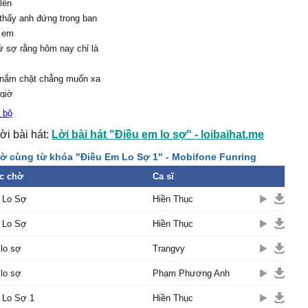
 lên
thấy anh đứng trong ban
 em
 sợ rằng hôm nay chỉ là
 nắm chặt chẳng muốn xa
 giờ
 khi màn đêm đến che hết
 bộ
g êm đẹp
ời bài hát:
Lời bài hát "Điều em lo sợ" - loibaihat.me
bao làn gió kia mang dấu
g kỷ niệm
ờ cùng từ khóa "Điều Em Lo Sợ 1" - Mobifone Funring
tay em mong manh quá
c chờ
Ca sĩ
 sau này còn giữ được
 Lo Sợ
Hiền Thục
chân anh hay đi trước bỏ
 Lo Sợ
Hiền Thục
em trên con đường yêu
đôi khi cơn mưa ấy khiến
lo sợ
Trangvy
buồn và nhớ đến ai
lo sợ
Phạm Phương Anh
 mai khi anh không đến
cùng ai con tim buồn tênh
 Lo Sợ 1
Hiền Thục