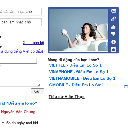
và cài làm nhạc chờ
 bạn làm nhạc chờ
n
Xem toàn bộ
n:
sử dụng tiếng Việt có dấu)
Mạng di động của bạn khác?
VIETTEL - Điều Em Lo Sợ 1
:
VINAPHONE - Điều Em Lo Sợ 1
VIETNAMOBILE - Điều Em Lo Sợ 1
GMOBILE - Điều Em Lo Sợ 1
Tiểu sử Hiền Thục
hát "Điều em lo sợ"
:
Nguyễn Văn Chung
 muốn tin ngày mai khi