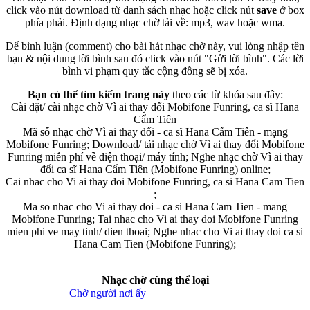
click vào nút download từ danh sách nhạc hoặc click nút
save
ở box
phía phải. Định dạng nhạc chờ tải về: mp3, wav hoặc wma.
Để bình luận (comment) cho bài hát nhạc chờ này, vui lòng nhập tên
bạn & nội dung lời bình sau đó click vào nút "Gửi lời bình". Các lời
bình vi phạm quy tắc cộng đồng sẽ bị xóa.
Bạn có thể tìm kiếm trang này
theo các từ khóa sau đây:
Cài đặt/ cài nhạc chờ Vì ai thay đổi Mobifone Funring, ca sĩ Hana
Cẩm Tiên
Mã số nhạc chờ Vì ai thay đổi - ca sĩ Hana Cẩm Tiên - mạng
Mobifone Funring; Download/ tải nhạc chờ Vì ai thay đổi Mobifone
Funring miễn phí về điện thoại/ máy tính; Nghe nhạc chờ Vì ai thay
đổi ca sĩ Hana Cẩm Tiên (Mobifone Funring) online;
Cai nhac cho Vi ai thay doi Mobifone Funring, ca si Hana Cam Tien
;
Ma so nhac cho Vi ai thay doi - ca si Hana Cam Tien - mang
Mobifone Funring; Tai nhac cho Vi ai thay doi Mobifone Funring
mien phi ve may tinh/ dien thoai; Nghe nhac cho Vi ai thay doi ca si
Hana Cam Tien (Mobifone Funring);
Nhạc chờ cùng thể loại
Chờ người nơi ấy