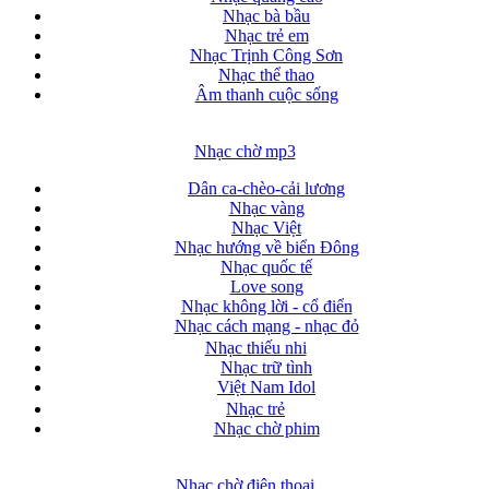
Nhạc bà bầu
Nhạc trẻ em
Nhạc Trịnh Công Sơn
Nhạc thể thao
Âm thanh cuộc sống
Nhạc chờ mp3
Dân ca-chèo-cải lương
Nhạc vàng
Nhạc Việt
Nhạc hướng về biển Đông
Nhạc quốc tế
Love song
Nhạc không lời - cổ điển
Nhạc cách mạng - nhạc đỏ
Nhạc thiếu nhi
Nhạc trữ tình
Việt Nam Idol
Nhạc trẻ
Nhạc chờ phim
Nhạc chờ điện thoại