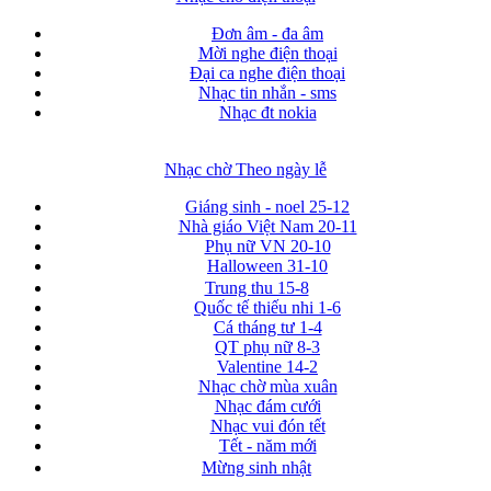
Đơn âm - đa âm
Mời nghe điện thoại
Đại ca nghe điện thoại
Nhạc tin nhắn - sms
Nhạc đt nokia
Nhạc chờ Theo ngày lễ
Giáng sinh - noel 25-12
Nhà giáo Việt Nam 20-11
Phụ nữ VN 20-10
Halloween 31-10
Trung thu 15-8
Quốc tế thiếu nhi 1-6
Cá tháng tư 1-4
QT phụ nữ 8-3
Valentine 14-2
Nhạc chờ mùa xuân
Nhạc đám cưới
Nhạc vui đón tết
Tết - năm mới
Mừng sinh nhật