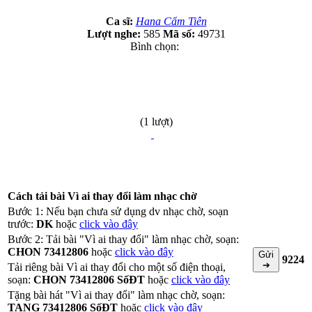
Ca sĩ:
Hana Cẩm Tiên
Lượt nghe:
585
Mã số:
49731
Bình chọn:
(1 lượt)
Cách tải bài Vì ai thay đổi làm nhạc chờ
Bước 1: Nếu bạn chưa sử dụng dv nhạc chờ, soạn
trước:
DK
hoặc
click vào đây
Bước 2: Tải bài "Vì ai thay đổi" làm nhạc chờ, soạn:
CHON 73412806
hoặc
click vào đây
Gửi
9224
➔
Tải riêng bài Vì ai thay đổi cho một số điện thoại,
soạn:
CHON 73412806 SốĐT
hoặc
click vào đây
Tặng bài hát "Vì ai thay đổi" làm nhạc chờ, soạn:
TANG 73412806 SốĐT
hoặc
click vào đây