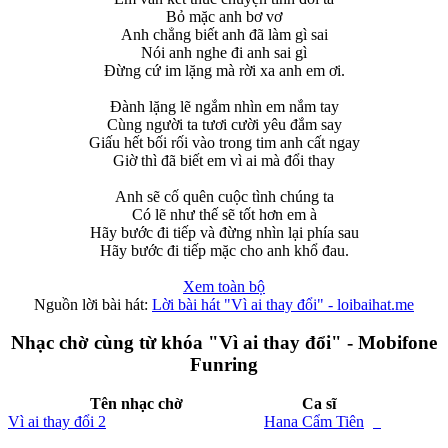
Bỏ mặc anh bơ vơ
Anh chẳng biết anh đã làm gì sai
Nói anh nghe đi anh sai gì
Đừng cứ im lặng mà rời xa anh em ơi.
Đành lặng lẽ ngắm nhìn em nắm tay
Cùng người ta tươi cười yêu đắm say
Giấu hết bối rối vào trong tim anh cất ngay
Giờ thì đã biết em vì ai mà đổi thay
Anh sẽ cố quên cuộc tình chúng ta
Có lẽ như thế sẽ tốt hơn em à
Hãy bước đi tiếp và đừng nhìn lại phía sau
Hãy bước đi tiếp mặc cho anh khổ đau.
Xem toàn bộ
Nguồn lời bài hát:
Lời bài hát "Vì ai thay đổi" - loibaihat.me
Nhạc chờ cùng từ khóa "Vì ai thay đổi" - Mobifone
Funring
Tên nhạc chờ
Ca sĩ
Vì ai thay đổi 2
Hana Cẩm Tiên