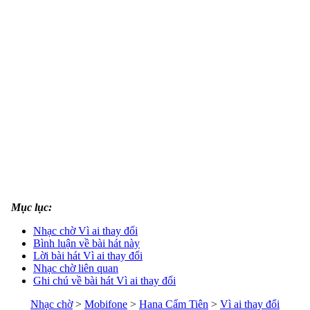
Mục lục:
Nhạc chờ Vì ai thay đổi
Bình luận về bài hát này
Lời bài hát Vì ai thay đổi
Nhạc chờ liên quan
Ghi chú về bài hát Vì ai thay đổi
Nhạc chờ
>
Mobifone
>
Hana Cẩm Tiên
>
Vì ai thay đổi