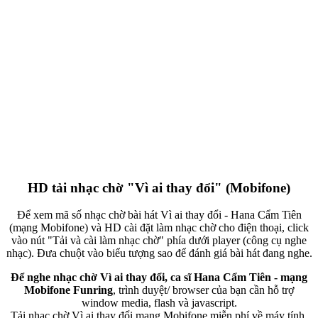
HD tải nhạc chờ "Vì ai thay đổi" (Mobifone)
Để xem mã số nhạc chờ bài hát Vì ai thay đổi - Hana Cẩm Tiên
(mạng Mobifone) và HD cài đặt làm nhạc chờ cho điện thoại, click
vào nút "Tải và cài làm nhạc chờ" phía dưới player (công cụ nghe
nhạc). Đưa chuột vào biểu tượng sao để đánh giá bài hát đang nghe.
Để nghe nhạc chờ Vì ai thay đổi, ca sĩ Hana Cẩm Tiên - mạng
Mobifone Funring
, trình duyệt/ browser của bạn cần hỗ trợ
window media, flash và javascript.
Tải nhạc chờ Vì ai thay đổi mạng Mobifone miễn phí về máy tính,