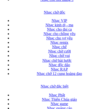
Nhạc chờ độc
Nhạc VIP
Nhạc kinh dị - ma
Nhạc cho đại ca
Nhạc cho chồng yêu
Nhạc cho vợ yêu
Nhạc remix
Nhạc chế
Nhạc chờ cười
Nhạc chờ vui
Nhạc chờ hài hước
Nhạc độc đáo
Nhạc RAP
Nhạc chờ 12 cung hoàng đạo
Nhạc chờ đặc biệt
Nhạc Phật
Nhạc Thiên Chúa giáo
Nhạc game
Nhạc quảng cáo