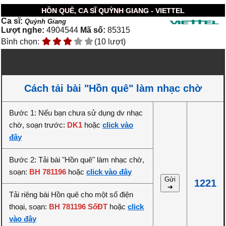
HỒN QUÊ, CA SĨ QUỲNH GIANG - VIETTEL
Ca sĩ:
Quỳnh Giang
Lượt nghe:
4904544
Mã số:
85315
Bình chọn:
(10 lượt)
Cách tải bài "Hồn quê" làm nhạc chờ
Bước 1: Nếu bạn chưa sử dụng dv nhạc
chờ, soạn trước:
DK1
hoặc
click vào
đây
Bước 2: Tải bài "Hồn quê" làm nhạc chờ,
soạn:
BH 781196
hoặc
click vào đây
Gửi
1221
➔
Tải riêng bài Hồn quê cho một số điện
thoại, soạn:
BH 781196 SốĐT
hoặc
click
vào đây