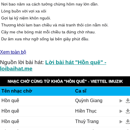
Nơi bao năm xa cách tưởng chừng hôm nay lớn dần.
Lòng buồn vời vợi xa xôi
Gợi lại kỹ niệm khôn nguôi.
Thương khói lam ban chiều và mái tranh thôi còn nằm nôi.
Cây me che bóng mát mỗi chiều ta đứng chờ nhau.
Dư âm xưa như ngỡ sống lại bên giây phút đầu.
Lời nào ngọt ngào cho nhau
Xem toàn bộ
Tình nào hò hẹn mai sau
Thôi hãy xem như cuộc đời cố quên chìm vào lãng sâu.
Nguồn lời bài hát:
Lời bài hát "Hồn quê" -
Những năm tháng xa rời bạn bè
loibaihat.me
Nhớ thương quá cây phượng ngày hè
Mùa nước lên biền biện trổ bông
NHẠC CHỜ CÙNG TỪ KHÓA "HỒN QUÊ" - VIETTEL IMUZIK
Bao nhiêu niềm vui ôm trọn vào lòng
Tên nhạc chờ
Ca sĩ
Lục bình trôi như dòng đời nổi trôi
Hồn quê
Quỳnh Giang
Giọt lệ rơi thắm mặn bờ môi
Uống chung nhau chén tình ngất trao để quên thương đau.
Hồn quê
Hiền Thục
Quê hương anh con gái áo bà ba gánh mạ non
Hồn quê
Thuỳ Trang
Câu ca dao trên lúa bốn ngàn năm hơn vẫn còn
Còn ruộng đồng mùi thơm rơm