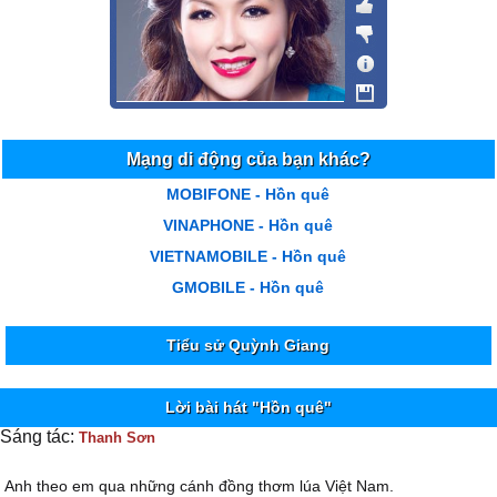
Mạng di động của bạn khác?
MOBIFONE - Hồn quê
VINAPHONE - Hồn quê
VIETNAMOBILE - Hồn quê
GMOBILE - Hồn quê
Tiểu sử Quỳnh Giang
Lời bài hát "Hồn quê"
Sáng tác:
Thanh Sơn
Anh theo em qua những cánh đồng thơm lúa Việt Nam.