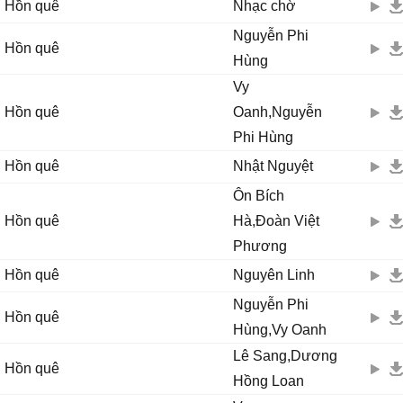
Hồn quê
Nhạc chờ
Đường về nhà càng vui hơn.
Nguyễn Phi
Ta hãy đong cho thật tràn
Hồn quê
Hùng
chén tình đậm đà mến thương.
(Hát lại từ đầu)
Vy
Ta hãy đong cho thật tràn
Hồn quê
Oanh,Nguyễn
chén tình đậm đà mến thương.
Phi Hùng
Hồn quê
Nhật Nguyệt
Ôn Bích
Hồn quê
Hà,Đoàn Việt
Phương
Hồn quê
Nguyên Linh
Nguyễn Phi
Hồn quê
Hùng,Vy Oanh
Lê Sang,Dương
Hồn quê
Hồng Loan