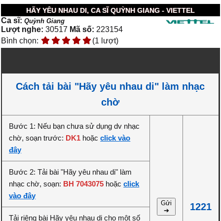
HÃY YÊU NHAU DI, CA SĨ QUỲNH GIANG - VIETTEL
Ca sĩ:
Quỳnh Giang
Lượt nghe:
30517
Mã số:
223154
Bình chọn:
(1 lượt)
Cách tải bài "Hãy yêu nhau di" làm nhạc
chờ
Bước 1: Nếu bạn chưa sử dụng dv nhạc
chờ, soạn trước:
DK1
hoặc
click vào
đây
Bước 2: Tải bài "Hãy yêu nhau di" làm
nhạc chờ, soạn:
BH 7043075
hoặc
click
vào đây
Gửi
1221
➔
Tải riêng bài Hãy yêu nhau di cho một số