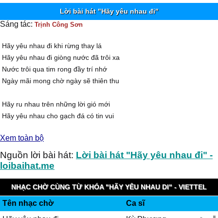
Lời bài hát "Hãy yêu nhau đi"
Sáng tác:
Trịnh Công Sơn
Hãy yêu nhau đi khi rừng thay lá
Hãy yêu nhau đi giòng nước đã trôi xa
Nước trôi qua tim rong đầy trí nhớ
Ngày mãi mong chờ ngày sẽ thiên thu
Hãy ru nhau trên những lời gió mới
Hãy yêu nhau cho gạch đá có tin vui
Hãy kêu tên nhau trên ghềnh dưới bãi
Xem toàn bộ
Dù mai nơi này người có xa người
Nguồn lời bài hát:
Lời bài hát "Hãy yêu nhau đi" -
Hãy yêu nhau đi quên ngày u tối
loibaihat.me
Dù vẫn biết mai đây xa lìa thế giới
Mặt đất đã cho ta những ngày vui tới
NHẠC CHỜ CÙNG TỪ KHÓA "HÃY YÊU NHAU DI" - VIETTEL
Hãy nhìn vào mặt người lần cuối trong đời
Tên nhạc chờ
Ca sĩ
IMUZIK