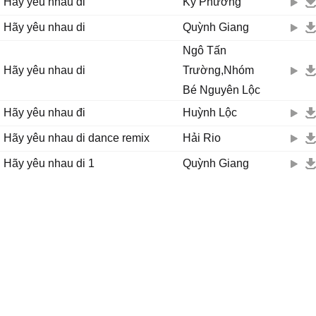
Hãy yêu nhau đi
Kỳ Phương
Hãy yêu nhau đi bên đời nguy khốn
Hãy yêu nhau đi bù đắp cho trăm năm
Hãy yêu nhau di
Quỳnh Giang
Hãy yêu nhau đi quên ngày quên tháng
Ngô Tấn
Dù đêm súng đạn dù sáng mưa bom
Hãy yêu nhau di
Trường,Nhóm
Hãy trao cho nhau muôn ngày yêu dấu
Bé Nguyên Lộc
Hãy trao cho nhau hạnh phúc lẫn thương đau
Hãy yêu nhau đi
Huỳnh Lộc
Trái tim cho ta nơi về nương náu
Hãy yêu nhau di dance remix
Hải Rio
Được quên rất nhiều ngày tháng tiêu điều.
Hãy yêu nhau di 1
Quỳnh Giang