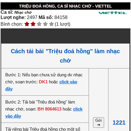
TRIỆU ĐOÁ HỒNG, CA SĨ NHẠC CHỜ - VIETTEL
Ca sĩ:
Nhạc chờ
Lượt nghe:
2497
Mã số:
84158
Bình chọn:
(1 lượt)
Cách tải bài "Triệu đoá hồng" làm nhạc
chờ
Bước 1: Nếu bạn chưa sử dụng dv nhạc
chờ, soạn trước:
DK1
hoặc
click vào
đây
Bước 2: Tải bài "Triệu đoá hồng" làm
nhạc chờ, soạn:
BH 8064613
hoặc
click
vào đây
Gửi
1221
➔
Tải riêng bài Triệu đoá hồng cho một số