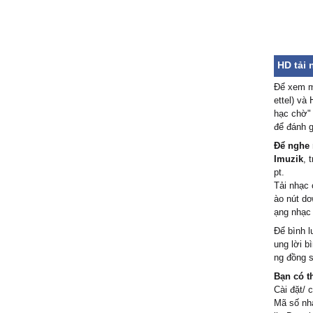
HD tải 
Để xem m
ettel) và
hạc chờ" 
để đánh g
Để nghe 
Imuzik
, 
pt.
Tải nhạc 
ào nút do
ạng nhạc
Để bình l
ung lời b
ng đồng s
Bạn có t
Cài đặt/ 
Mã số nhạ