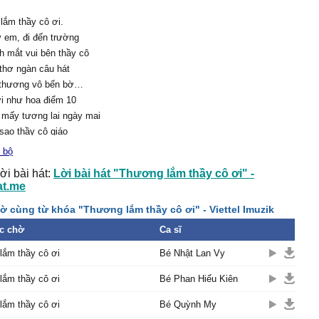
lắm thầy cô ơi.
 em, đi đến trường
 mắt vui bên thầy cô
thơ ngàn câu hát
 thương vô bến bờ…
ơi như hoa điểm 10
 mấy tương lai ngày mai
sao thầy cô giáo
em năm tháng vun trồng
 bộ
ang giáo án như những
ời bài hát:
Lời bài hát "Thương lắm thầy cô ơi" -
a
at.me
 trong nắng theo gió đưa
ờ cùng từ khóa "Thương lắm thầy cô ơi" - Viettel Imuzik
 đường thầy cô vẫn đi
c chờ
Ca sĩ
 lấp lánh soi sáng đêm
lắm thầy cô ơi
Bé Nhật Lan Vy
em hát) ghi nhớ công ơn
lắm thầy cô ơi
Bé Phan Hiếu Kiên
 dạy dỗ em nên người
lắm thầy cô ơi
Bé Quỳnh My