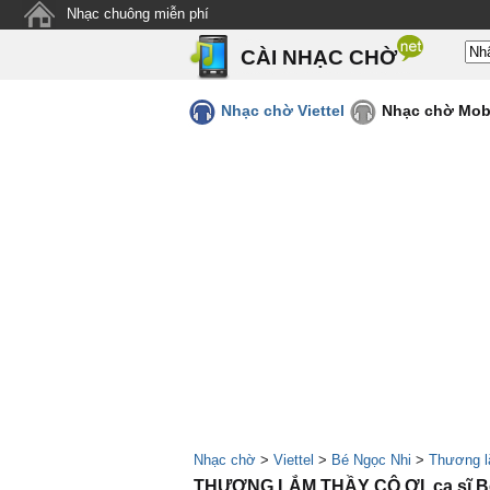
Nhạc chuông miễn phí
CÀI NHẠC CHỜ
Nhạc chờ Viettel
Nhạc chờ Mob
Nhạc chờ
>
Viettel
>
Bé Ngọc Nhi
>
Thương l
THƯƠNG LẮM THẦY CÔ ƠI, ca sĩ Bé