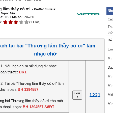
 lắm thầy cô ơi
-
Viettel Imuzik
Nhạ
 Ngọc Nhi
e:
1191
Mã số:
296280
Cát
n:
(1 lượt)
Thu
thời
Để 
ách tải bài "Thương lắm thầy cô ơi" làm
Em 
nhạc chờ
Mìn
1: Nếu bạn chưa sử dụng dv nhạc
Đạo
soạn trước:
DK1
Mìn
2: Tải bài "Thương lắm thầy cô ơi" làm
Mìn
chờ, soạn:
BH 1394557
Gửi
1221
Miễ
➔
iêng bài Thương lắm thầy cô ơi cho một
Mìn
n thoại, soạn:
BH 1394557 SốĐT