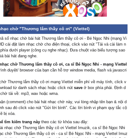
nhạc chờ "Thương lắm thầy cô ơi" (Viettel)
ã số nhạc chờ bài hát Thương lắm thầy cô ơi - Bé Ngọc Nhi (mạng Vi
 HD cài đặt làm nhạc chờ cho điện thoại, click vào nút "Tải và cài làm n
phía dưới player (công cụ nghe nhạc). Đưa chuột vào biểu tượng sao
iá bài hát đang nghe.
nhạc chờ Thương lắm thầy cô ơi, ca sĩ Bé Ngọc Nhi - mạng Viettel
trình duyệt/ browser của bạn cần hỗ trợ window media, flash và javascri
chờ Thương lắm thầy cô ơi mạng Viettel miễn phí về máy tính, click v
wnload từ danh sách nhạc hoặc click nút
save
ở box phía phải. Định d
 chờ tải về: mp3, wav hoặc wma.
uận (comment) cho bài hát nhạc chờ này, vui lòng nhập tên bạn & nội d
ình sau đó click vào nút "Gửi lời bình". Các lời bình vi phạm quy tắc cộ
ẽ bị xóa.
hể tìm kiếm trang này
theo các từ khóa sau đây:
cài nhạc chờ Thương lắm thầy cô ơi Viettel Imuzik, ca sĩ Bé Ngọc Nhi
c chờ Thương lắm thầy cô ơi - ca sĩ Bé Ngọc Nhi - mạng Viettel Imuz