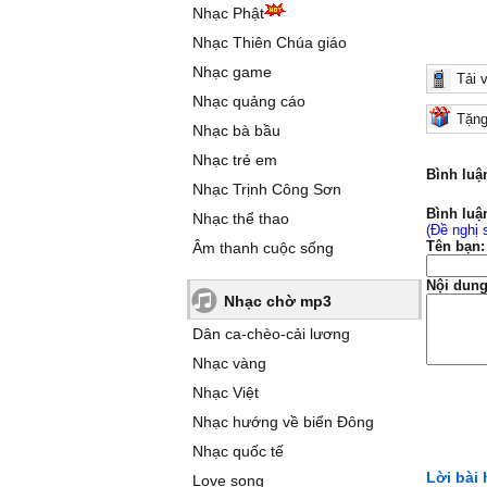
Nhạc Phật
Nhạc Thiên Chúa giáo
Nhạc game
Tải 
Nhạc quảng cáo
Tặng
Nhạc bà bầu
Nhạc trẻ em
Bình luậ
Nhạc Trịnh Công Sơn
Bình luậ
Nhạc thể thao
(Đề nghị 
Tên bạn:
Âm thanh cuộc sống
Nội dung
Nhạc chờ mp3
Dân ca-chèo-cải lương
Nhạc vàng
Nhạc Việt
Nhạc hướng về biển Đông
Nhạc quốc tế
Lời bài
Love song