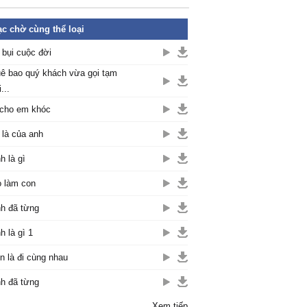
c chờ cùng thể loại
 bụi cuộc đời
ê bao quý khách vừa gọi tạm
...
cho em khóc
là của anh
h là gì
 làm con
h đã từng
h là gì 1
n là đi cùng nhau
h đã từng
Xem tiếp