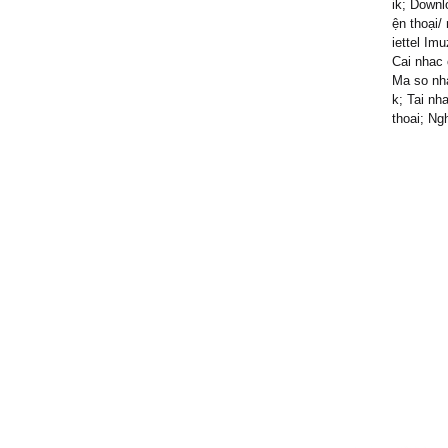
ik; Downl
ện thoại/
iettel Imu
Cai nhac 
Ma so nha
k; Tai nh
thoai; Ng