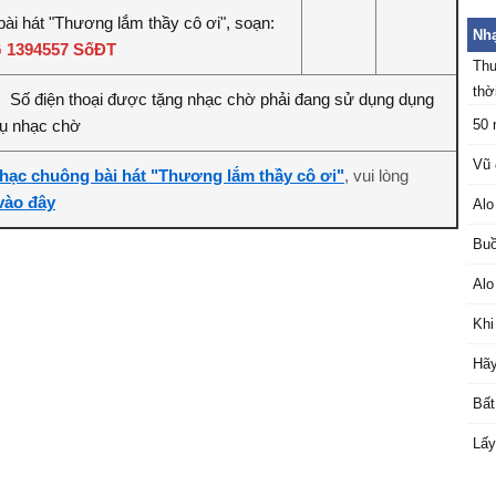
bài hát "Thương lắm thầy cô ơi", soạn:
Nhạ
 1394557 SốĐT
Thu
thời
Số điện thoại được tặng nhạc chờ phải đang sử dụng dụng
:
vụ nhạc chờ
50 
Vũ 
hạc chuông bài hát "Thương lắm thầy cô ơi"
, vui lòng
 vào đây
Alo
Buồ
Alo
Khi
Hãy
Bất
Lấy