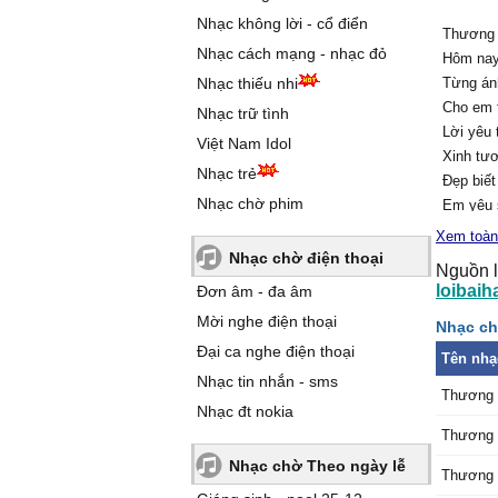
Nhạc không lời - cổ điển
Thương 
Nhạc cách mạng - nhạc đỏ
Hôm nay
Nhạc thiếu nhi
Từng ánh
Cho em 
Nhạc trữ tình
Lời yêu
Việt Nam Idol
Xinh tư
Nhạc trẻ
Đẹp biết
Nhạc chờ phim
Em yêu 
Vì đàn 
Xem toàn
Từng tr
Nhạc chờ điện thoại
Nguồn l
bông ho
loibaih
Đơn âm - đa âm
Đẹp tươi
Mời nghe điện thoại
Nhạc ch
hương
Đại ca nghe điện thoại
Trên con
Tên nhạ
Ngàn sao
Nhạc tin nhắn - sms
Thương 
thâu
Nhạc đt nokia
(Bài ca 
Thương 
Cô thầy
Nhạc chờ Theo ngày lễ
Thương 