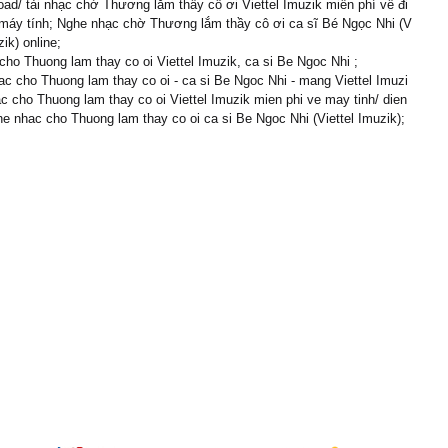
oad/ tải nhạc chờ Thương lắm thầy cô ơi Viettel Imuzik miễn phí về đi
 máy tính; Nghe nhạc chờ Thương lắm thầy cô ơi ca sĩ Bé Ngọc Nhi (V
zik) online;
cho Thuong lam thay co oi Viettel Imuzik, ca si Be Ngoc Nhi ;
c cho Thuong lam thay co oi - ca si Be Ngoc Nhi - mang Viettel Imuzi
ac cho Thuong lam thay co oi Viettel Imuzik mien phi ve may tinh/ dien
he nhac cho Thuong lam thay co oi ca si Be Ngoc Nhi (Viettel Imuzik);