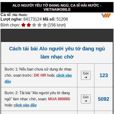
ALO NGƯỜI YÊU TỚ ĐANG NGỦ, CA SĨ HÀI HƯỚC -
VIETNAMOBILE
Ca sĩ:
Hài Hước
Lượt nghe:
64173124
Mã số:
51208
Bình chọn:
(156 lượt)
Cách tải bài Alo người yêu tớ đang ngủ
làm nhạc chờ
Bước 1: Nếu bạn chưa sử dụng dv nhạc
Gửi
123
chờ, soạn trước:
DK HR
hoặc
click vào
➔
đây
Bước 2: Tải bài "Alo người yêu tớ đang
Gửi
5092
ngủ" làm nhạc chờ, soạn:
MUA 880065
➔
hoặc
click vào đây