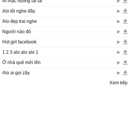
Ai mặc nọong lái lai
Alo tôi nghe đây
Alo đẹp trai nghe
Người nào đó
Hot girl facebook
1 2 3 alo alo alo 1
Ở nhà quê mới lên
Alo ai gọi zậy
Xem tiếp