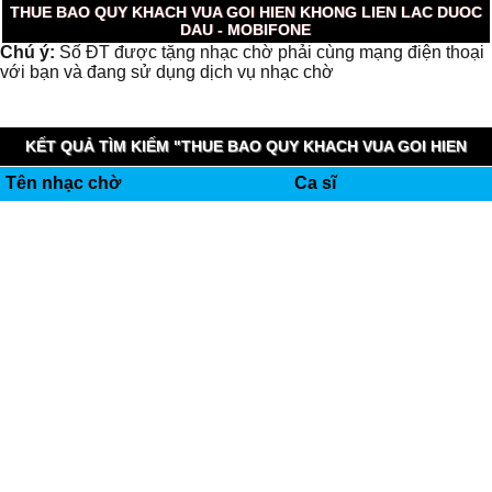
THUE BAO QUY KHACH VUA GOI HIEN KHONG LIEN LAC DUOC
DAU - MOBIFONE
Chú ý:
Số ĐT được tặng nhạc chờ phải cùng mạng điện thoại
với bạn và đang sử dụng dịch vụ nhạc chờ
KẾT QUẢ TÌM KIẾM "THUE BAO QUY KHACH VUA GOI HIEN
Tên nhạc chờ
Ca sĩ
KHONG LIEN LAC DUOC DAU" (0.006 GIÂY)