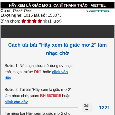
HÃY XEM LÀ GIẤC MƠ 2, CA SĨ THANH THẢO - VIETTEL
Ca sĩ:
Thanh Thảo
Lượt nghe:
1015
Mã số:
153073
Bình chọn:
(1 lượt)
Cách tải bài "Hãy xem là giấc mơ 2" làm
nhạc chờ
Bước 1: Nếu bạn chưa sử dụng dv nhạc
chờ, soạn trước:
DK1
hoặc
click vào
đây
Bước 2: Tải bài "Hãy xem là giấc mơ 2"
làm nhạc chờ, soạn:
BH 6678015
hoặc
click vào đây
Gửi
1221
➔
Tải riêng bài Hãy xem là giấc mơ 2 cho