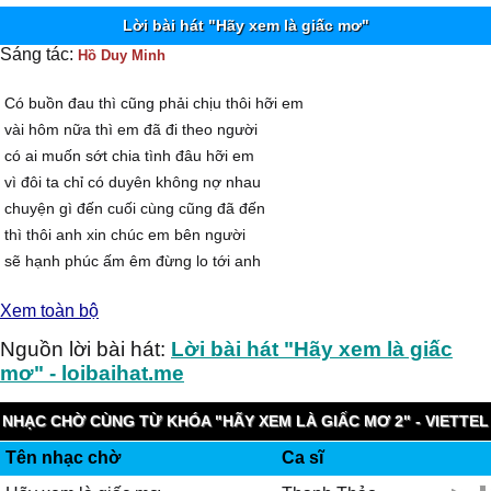
Lời bài hát "Hãy xem là giấc mơ"
Sáng tác:
Hồ Duy Minh
Có buồn đau thì cũng phải chịu thôi hỡi em
vài hôm nữa thì em đã đi theo người
có ai muốn sớt chia tình đâu hỡi em
vì đôi ta chỉ có duyên không nợ nhau
chuyện gì đến cuối cùng cũng đã đến
thì thôi anh xin chúc em bên người
sẽ hạnh phúc ấm êm đừng lo tới anh
mà mất đi tương lai tốt đẹp người ơi
Xem toàn bộ
Đk:
rồi từ đây đôi ta hai lối
Nguồn lời bài hát:
Lời bài hát "Hãy xem là giấc
đường của em , em cứ bước đi
mơ" - loibaihat.me
và hãy xem như hai chúng ta chưa từng gặp
ngày mai nếu lỡ nếu có gặp nhau
NHẠC CHỜ CÙNG TỪ KHÓA "HÃY XEM LÀ GIẤC MƠ 2" - VIETTEL
một hai câu quan tâm đến nhau
Tên nhạc chờ
Ca sĩ
IMUZIK
rồi đi thôi đừng để trái tim ngậm ngùi