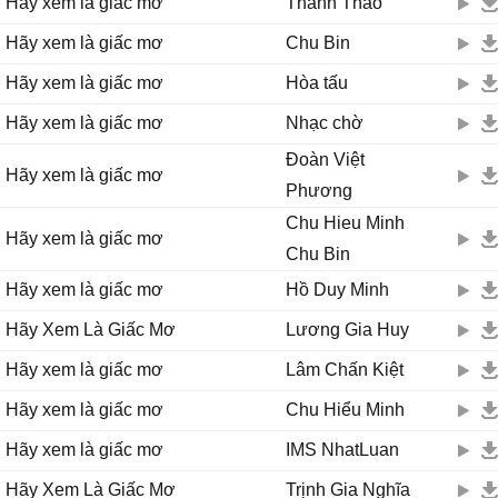
Hãy xem là giấc mơ
Thanh Thảo
và hãy quên anh đi người ơi
hãy xem như là một giấc mơ
Hãy xem là giấc mơ
Chu Bin
vì đôi ta đến với nhau quá bất ngờ
Hãy xem là giấc mơ
Hòa tấu
thời gian cho đôi ta đã hết
người hãy đi đi lưu luyến chi
Hãy xem là giấc mơ
Nhạc chờ
hãy xem như ngày qua chúng ta sống tạm mà thôi !
Đoàn Việt
Hãy xem là giấc mơ
Phương
Chu Hieu Minh
Hãy xem là giấc mơ
Chu Bin
Hãy xem là giấc mơ
Hồ Duy Minh
Hãy Xem Là Giấc Mơ
Lương Gia Huy
Hãy xem là giấc mơ
Lâm Chấn Kiệt
Hãy xem là giấc mơ
Chu Hiểu Minh
Hãy xem là giấc mơ
IMS NhatLuan
Hãy Xem Là Giấc Mơ
Trịnh Gia Nghĩa