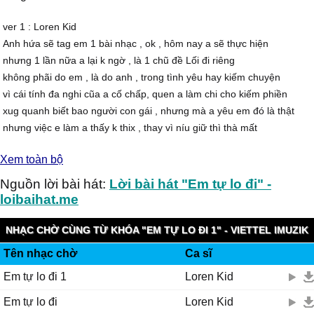
ver 1 : Loren Kid
Anh hứa sẽ tag em 1 bài nhạc , ok , hôm nay a sẽ thực hiện
nhưng 1 lần nữa a lại k ngờ , là 1 chũ đề Lối đi riêng
không phãi do em , là do anh , trong tình yêu hay kiếm chuyện
vì cái tính đa nghi cũa a cố chấp, quen a làm chi cho kiếm phiền
xug quanh biết bao người con gái , nhưng mà a yêu em đó là thật
nhưng việc e làm a thấy k thix , thay vì níu giữ thì thà mất
ờ thì thà cất giấu nỗi đau luôn 1 lần rồi đễ tự quên
Xem toàn bộ
còn hơn cố gắng kìm nén cơn ghen , để nỗi đau từ từ đến
ngày tháng bên nhau đâu có dài , nên kết thúc s0m se tốt hơn
Nguồn lời bài hát:
Lời bài hát "Em tự lo đi" -
1 ngày kĩ niệm anh sẽ giữ lại , và chúc e tìm người tốt hơn
loibaihat.me
Tại vì tính a hay là vì , a k đặt niềm tin vào 1 ai
Úp úp mờ ám nhu em thì thà a mỡ 1 lần r một mai
NHẠC CHỜ CÙNG TỪ KHÓA "EM TỰ LO ĐI 1" - VIETTEL IMUZIK
Có gặp nhau , trên đường đời ,xin em làm thinh quay mặt đi
Tên nhạc chờ
Ca sĩ
Chứ đừng thốt ra 1 lời nào , đễ đang bình thường tự nhiên hacxi
Em tự lo đi 1
Loren Kid
Chắc e cũng hiễu nhửng lời a nói fãi hok , chĩ trong 1 ver thôi
Thì em củng hiểu tình mình trước h` , chĩ ỡ trong mơ thôi
Em tự lo đi
Loren Kid
MidTro : Loren Kid