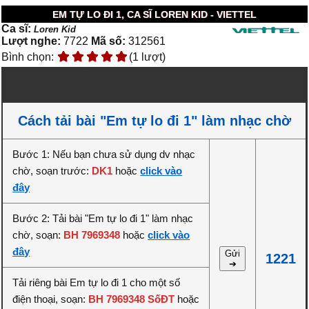
EM TỰ LO ĐI 1, CA SĨ LOREN KID - VIETTEL
Ca sĩ:
Loren Kid
Lượt nghe:
7722
Mã số:
312561
Bình chọn:
(1 lượt)
Cách tải bài "Em tự lo đi 1" làm nhạc chờ
Bước 1: Nếu bạn chưa sử dụng dv nhạc
chờ, soạn trước:
DK1
hoặc
click vào
đây
Bước 2: Tải bài "Em tự lo đi 1" làm nhạc
chờ, soạn:
BH 7969348
hoặc
click vào
đây
Gửi
1221
➔
Tải riêng bài Em tự lo đi 1 cho một số
điện thoại, soạn:
BH 7969348 SốĐT
hoặc