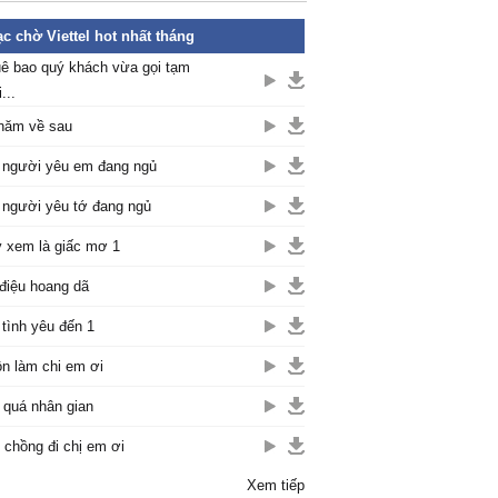
c chờ Viettel hot nhất tháng
ê bao quý khách vừa gọi tạm
...
năm về sau
 người yêu em đang ngủ
 người yêu tớ đang ngủ
 xem là giấc mơ 1
điệu hoang dã
 tình yêu đến 1
n làm chi em ơi
 quá nhân gian
 chồng đi chị em ơi
Xem tiếp