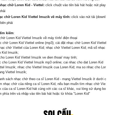
hạc chờ Loren Kid - Viettel:
click chuột vào tên bài hát hoặc nút play
phải
ạc chờ Loren Kid Viettel Imuzik về máy tính:
click vào nút tải (downl
 bên phải
tìm kiếm
:
chờ Loren Kid Viettel Imuzik về máy tính/ điện thoại
 chờ Loren Kid Viettel online (mp3); cài đặt nhạc chờ Loren Kid Viettel
hạc chờ Viettel của Loren Kid; nhạc chờ Viettel Loren Kid; mã số nhạc
 Kid Imuzik;
cho Loren Kid Viettel Imuzik ve dien thoai/ may tinh;
 cho Loren Kid Viettel Imuzik mp3 online; cai nhac cho dat Loren Kid
tel Imuzik; nhac cho Viettel Imuzik cua Loren Kid; ma so nhac cho Lor
ng Viettel Imuzik;
nh sách nhạc chờ theo ca sĩ Loren Kid - mạng Viettel Imuzik ở dưới c
m nhạc chờ của riêng ca sĩ Loren Kid, nếu bạn muốn tìm nhạc chờ Vie
ik của ca sĩ Loren Kid hát cùng với các ca sĩ khác, vui lòng sử dụng bo
m phía trên và nhập vào tên bài hát hoặc từ khóa "Loren Kid"