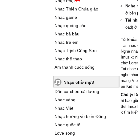
Nhạc Phật
Nghe n
Nhạc Thiên Chúa giáo
ở bên 
Nhạc game
Tải nh
Nhạc quảng cáo
oad) ở
Nhạc bà bầu
Từ khóa 
Nhạc trẻ em
Tải nhạc 
Nhạc Trịnh Công Sơn
Nghe nhạc
Imuzik; n
Nhạc thể thao
chờ Loren
Âm thanh cuộc sống
Tai nhac 
nghe nhac
mang Viet
Nhạc chờ mp3
en Kid ma
Dân ca-chèo-cải lương
Chú ý:
Da
Nhạc vàng
hỉ bao gồ
ttel Imuz
Nhạc Việt
x tìm kiế
Nhạc hướng về biển Đông
Nhạc quốc tế
Love song