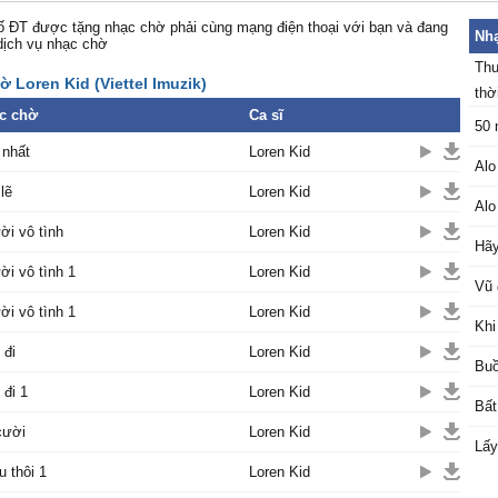
 ĐT được tặng nhạc chờ phải cùng mạng điện thoại với bạn và đang
Nhạ
dịch vụ nhạc chờ
Thu
 Loren Kid (Viettel Imuzik)
thời
c chờ
Ca sĩ
50 
 nhất
Loren Kid
Alo
lẽ
Loren Kid
Alo
i vô tình
Loren Kid
Hãy
i vô tình 1
Loren Kid
Vũ 
i vô tình 1
Loren Kid
Khi
 đi
Loren Kid
Buồ
 đi 1
Loren Kid
Bất
cười
Loren Kid
Lấy
 thôi 1
Loren Kid