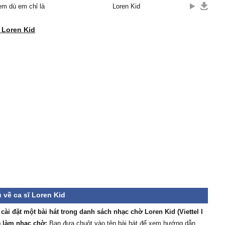
em dù em chỉ là
Loren Kid
 Loren Kid
 về ca sĩ Loren Kid
/ cài đặt một bài hát trong danh sách nhạc chờ Loren Kid (Viettel I
 làm nhạc chờ:
Bạn đưa chuột vào tên bài hát để xem hướng dẫn