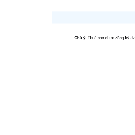
Chú ý:
Thuê bao chưa đăng ký d