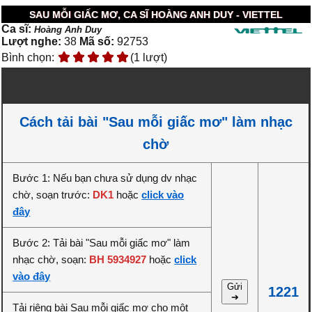
SAU MỖI GIẤC MƠ, CA SĨ HOÀNG ANH DUY - VIETTEL
Ca sĩ:
Hoàng Anh Duy
Lượt nghe:
38
Mã số:
92753
Bình chọn:
(1 lượt)
Cách tải bài "Sau mỗi giấc mơ" làm nhạc
chờ
Bước 1: Nếu bạn chưa sử dụng dv nhạc
chờ, soạn trước:
DK1
hoặc
click vào
đây
Bước 2: Tải bài "Sau mỗi giấc mơ" làm
nhạc chờ, soạn:
BH 5934927
hoặc
click
vào đây
Gửi
1221
➔
Tải riêng bài Sau mỗi giấc mơ cho một