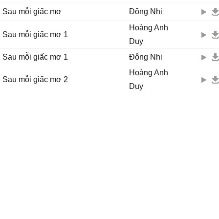
Chợt nhận ra sau mỗi giấc mơ là nước mắt
Sau mỗi giấc mơ
Đông Nhi
Sau mỗi giấc mơ là nước mắt...
Hoàng Anh
Nước mắt cứ thế vẫn mãi tuôn tràn mi
Sau mỗi giấc mơ 1
Duy
Mong cơn mơ kia sẽ thôi đừng tan
Để em ngủ sâu, mãi mãi được gần bên anh.
Sau mỗi giấc mơ 1
Đông Nhi
Hoàng Anh
Sau mỗi giấc mơ 2
Duy