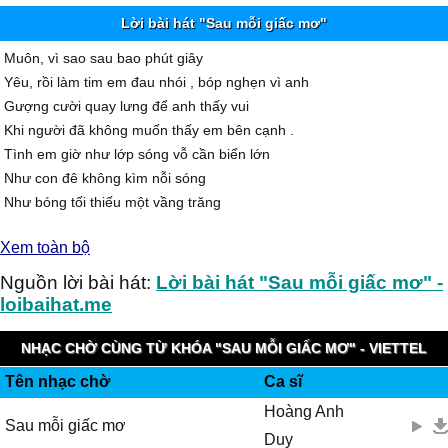
Lời bài hát "Sau mỗi giấc mơ"
Muôn, vì sao sau bao phút giây
Yêu, rồi làm tim em đau nhói , bóp nghẹn vì anh
Gượng cười quay lưng để anh thấy vui
Khi người đã không muốn thấy em bên cạnh .
Tình em giờ như lớp sóng vỗ cần biển lớn
Như con đê không kìm nỗi sóng
Như bóng tối thiếu một vầng trăng
Tình đã tan trong chờ mong.
Xem toàn bộ
Tìm giây phút ấm áp lúc siết chặt vòng tay
Đôi vai anh nâng nhẹ mái tóc mềm
Nguồn lời bài hát:
Lời bài hát "Sau mỗi giấc mơ" -
Xin cho em niền tin để em bước qua.
loibaihat.me
Một cuộc tình tan vỡ, có ai ngờ
Giọt lệ sầu của em rơi rớt theo chân anh
NHẠC CHỜ CÙNG TỪ KHÓA "SAU MỖI GIẤC MƠ" - VIETTEL
Một nỗi nhớ dâng tràn, giờ đây...
Tên nhạc chờ
Ca sĩ
IMUZIK
Thành vết thương của con tim sau đêm giông bão
Hoàng Anh
Nhìn lại ngày khoảnh khắc em đứng chơ vơ
Sau mỗi giấc mơ
Duy
Khi anh xua đôi tay đang với níu lấy tình yêu...dâng trong nỗi nhớ