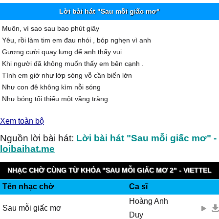
Lời bài hát "Sau mỗi giấc mơ"
Muôn, vì sao sau bao phút giây
Yêu, rồi làm tim em đau nhói , bóp nghẹn vì anh
Gượng cười quay lưng để anh thấy vui
Khi người đã không muốn thấy em bên cạnh .
Tình em giờ như lớp sóng vỗ cần biển lớn
Như con đê không kìm nỗi sóng
Như bóng tối thiếu một vầng trăng
Tình đã tan trong chờ mong.
Xem toàn bộ
Tìm giây phút ấm áp lúc siết chặt vòng tay
Đôi vai anh nâng nhẹ mái tóc mềm
Nguồn lời bài hát:
Lời bài hát "Sau mỗi giấc mơ" -
Xin cho em niền tin để em bước qua.
loibaihat.me
Một cuộc tình tan vỡ, có ai ngờ
Giọt lệ sầu của em rơi rớt theo chân anh
NHẠC CHỜ CÙNG TỪ KHÓA "SAU MỖI GIẤC MƠ 2" - VIETTEL
Một nỗi nhớ dâng tràn, giờ đây...
Tên nhạc chờ
Ca sĩ
IMUZIK
Thành vết thương của con tim sau đêm giông bão
Hoàng Anh
Nhìn lại ngày khoảnh khắc em đứng chơ vơ
Sau mỗi giấc mơ
Duy
Khi anh xua đôi tay đang với níu lấy tình yêu...dâng trong nỗi nhớ