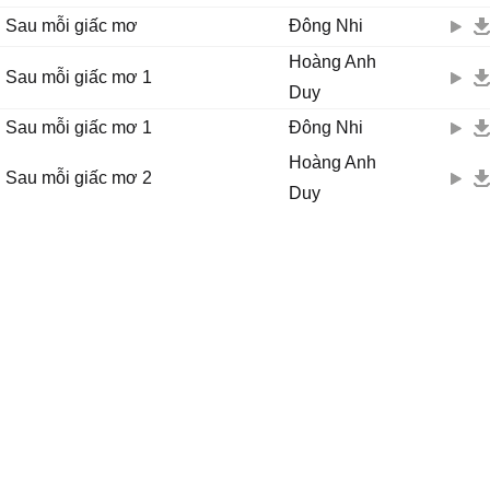
Chợt nhận ra sau mỗi giấc mơ là nước mắt
Sau mỗi giấc mơ
Đông Nhi
Sau mỗi giấc mơ là nước mắt...
Hoàng Anh
Nước mắt cứ thế vẫn mãi tuôn tràn mi
Sau mỗi giấc mơ 1
Duy
Mong cơn mơ kia sẽ thôi đừng tan
Để em ngủ sâu, mãi mãi được gần bên anh.
Sau mỗi giấc mơ 1
Đông Nhi
Hoàng Anh
Sau mỗi giấc mơ 2
Duy