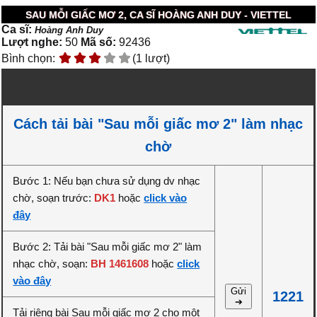
SAU MỖI GIẤC MƠ 2, CA SĨ HOÀNG ANH DUY - VIETTEL
Ca sĩ:
Hoàng Anh Duy
Lượt nghe:
50
Mã số:
92436
Bình chọn:
(1 lượt)
Cách tải bài "Sau mỗi giấc mơ 2" làm nhạc
chờ
Bước 1: Nếu bạn chưa sử dụng dv nhạc
chờ, soạn trước:
DK1
hoặc
click vào
đây
Bước 2: Tải bài "Sau mỗi giấc mơ 2" làm
nhạc chờ, soạn:
BH 1461608
hoặc
click
vào đây
Gửi
1221
➔
Tải riêng bài Sau mỗi giấc mơ 2 cho một