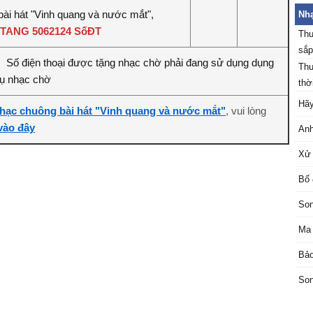
bài hát "Vinh quang và nước mắt",
Nhạ
TANG 5062124 SốĐT
Thu
sắp
Số điện thoại được tặng nhạc chờ phải đang sử dụng dụng
:
Thu
vụ nhạc chờ
thời
Hãy
hạc chuông bài hát "Vinh quang và nước mắt"
, vui lòng
 vào đây
Anh
Xử 
Bố 
Son
Ma 
Bảo
Son