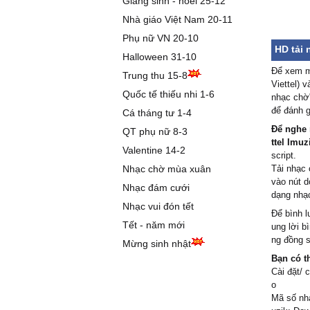
Giáng sinh - noel 25-12
Nhà giáo Việt Nam 20-11
Phụ nữ VN 20-10
HD tải 
Halloween 31-10
Để xem m
Trung thu 15-8
Viettel) 
Quốc tế thiếu nhi 1-6
nhạc chờ"
để đánh g
Cá tháng tư 1-4
Để nghe 
QT phụ nữ 8-3
ttel Imuz
Valentine 14-2
script.
Nhạc chờ mùa xuân
Tải nhạc 
vào nút d
Nhạc đám cưới
dạng nhạ
Nhạc vui đón tết
Để bình l
Tết - năm mới
ung lời b
ng đồng s
Mừng sinh nhật
Bạn có t
Cài đặt/ 
o
Mã số nhạ