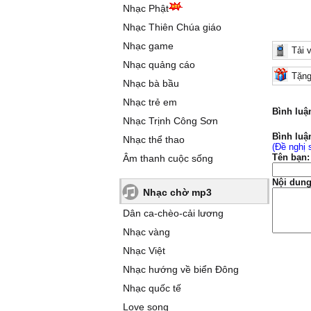
Nhạc Phật
Nhạc Thiên Chúa giáo
Nhạc game
Tải 
Nhạc quảng cáo
Tặng
Nhạc bà bầu
Nhạc trẻ em
Bình luậ
Nhạc Trịnh Công Sơn
Bình luậ
Nhạc thể thao
(Đề nghị 
Tên bạn:
Âm thanh cuộc sống
Nội dung
Nhạc chờ mp3
Dân ca-chèo-cải lương
Nhạc vàng
Nhạc Việt
Nhạc hướng về biển Đông
Nhạc quốc tế
Love song