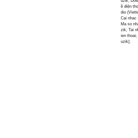
uzik; Dow
ề điện th
dio (Viett
Cai nhac 
Ma so nha
zik; Tai 
ien thoai
uzik);