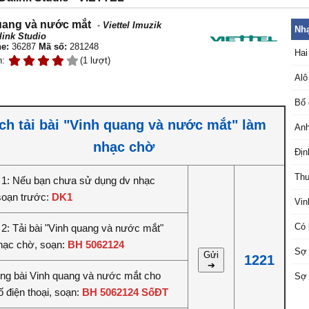
uang và nước mắt
-
Viettel Imuzik
Nhạ
link Studio
e:
36287
Mã số:
281248
Hai
n:
(1 lượt)
Alô
Bố 
ch tải bài "Vinh quang và nước mắt" làm
Anh
nhạc chờ
Địn
Thu
1: Nếu bạn chưa sử dụng dv nhạc
soạn trước:
DK1
Vin
Có 
2: Tải bài "Vinh quang và nước mắt"
hạc chờ, soạn:
BH 5062124
Sợ 
Gửi
1221
➔
iêng bài Vinh quang và nước mắt cho
Sợ 
 điện thoại, soạn:
BH 5062124 SốĐT