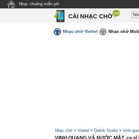
Nhạc chuông miễn phí
CÀI NHẠC CHỜ
Nhạc chờ Viettel
Nhạc chờ Mob
Nhạc chờ
>
Viettel
>
Dalink Studio
>
Vinh qu
VINH QUANG VÀ NƯỚC MẮT, ca sĩ D