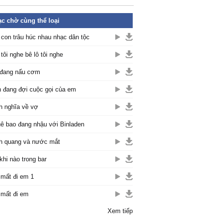
c chờ cùng thể loại
 con trâu húc nhau nhạc dân tộc
 tôi nghe bê lô tôi nghe
đang nấu cơm
 đang đợi cuộc gọi của em
h nghĩa về vợ
ê bao đang nhậu với Binladen
h quang và nước mắt
khi nào trong bar
mất đi em 1
mất đi em
Xem tiếp