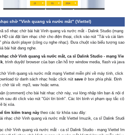
nhạc chờ "Vinh quang và nước mắt" (Viettel)
ã số nhạc chờ bài hát Vinh quang và nước mắt - Dalink Studio (mạng
và HD cài đặt làm nhạc chờ cho điện thoại, click vào nút "Tải và cài làm
 phía dưới player (công cụ nghe nhạc). Đưa chuột vào biểu tượng sao
iá bài hát đang nghe.
nhạc chờ Vinh quang và nước mắt, ca sĩ Dalink Studio - mạng Vie
ik
, trình duyệt/ browser của bạn cần hỗ trợ window media, flash và java
chờ Vinh quang và nước mắt mạng Viettel miễn phí về máy tính, click
ownload từ danh sách nhạc hoặc click nút
save
ở box phía phải. Định
c chờ tải về: mp3, wav hoặc wma.
uận (comment) cho bài hát nhạc chờ này, vui lòng nhập tên bạn & nội d
ình sau đó click vào nút "Gửi lời bình". Các lời bình vi phạm quy tắc cộ
ẽ bị xóa.
hể tìm kiếm trang này
theo các từ khóa sau đây:
cài nhạc chờ Vinh quang và nước mắt Viettel Imuzik, ca sĩ Dalink Studi
c chờ Vinh quang và nước mắt - ca sĩ Dalink Studio - mạng Viettel Im