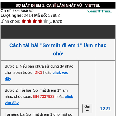
SỢ MẤT ĐI EM 1, CA SĨ LÂM NHẬT VŨ - VIETTEL
Ca sĩ:
Lâm Nhật Vũ
Lượt nghe:
2414
Mã số:
37882
Bình chọn:
(1 lượt)
Cách tải bài "Sợ mất đi em 1" làm nhạc
chờ
Bước 1: Nếu bạn chưa sử dụng dv nhạc
chờ, soạn trước:
DK1
hoặc
click vào
đây
Bước 2: Tải bài "Sợ mất đi em 1" làm
nhạc chờ, soạn:
BH 7337923
hoặc
click
vào đây
Gửi
1221
➔
Tải riêng bài Sợ mất đi em 1 cho một số