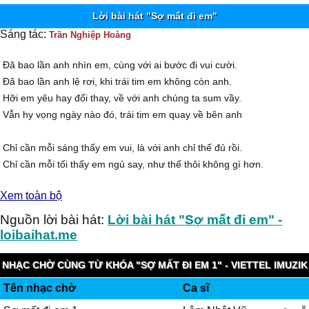
Lời bài hát "Sợ mất đi em"
Sáng tác:
Trần Nghiệp Hoàng
Đã bao lần anh nhìn em, cùng với ai bước đi vui cười.
Đã bao lần anh lệ rơi, khi trái tim em không còn anh.
Hỡi em yêu hay đổi thay, về với anh chúng ta sum vầy.
Vẫn hy vọng ngày nào đó, trái tim em quay về bên anh
Chỉ cần mỗi sáng thấy em vui, là với anh chỉ thế đủ rồi.
Chỉ cần mỗi tối thấy em ngủ say, như thế thôi không gì hơn.
Nguyện cầu ánh sáng nắng ban mai, sẽ chiếu soi bước chân em về.
Xem toàn bộ
Nguyện cầu sóng gió sẽ qua đi, để đôi ta gặp lại nhau.
Nguồn lời bài hát:
Lời bài hát "Sợ mất đi em" -
loibaihat.me
NHẠC CHỜ CÙNG TỪ KHÓA "SỢ MẤT ĐI EM 1" - VIETTEL IMUZIK
Tên nhạc chờ
Ca sĩ