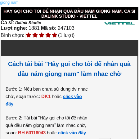
giọng nam
HÃY GỌI CHO TÔI ĐỂ NHẬN QUÀ ĐẦU NĂM GIỌNG NAM, CA SĨ
DALINK STUDIO - VIETTEL
Ca sĩ:
Dalink Studio
Lượt nghe:
1881
Mã số:
247103
Bình chọn:
(1 lượt)
Cách tải bài "Hãy gọi cho tôi để nhận quà
đầu năm giọng nam" làm nhạc chờ
Bước 1: Nếu bạn chưa sử dụng dv nhạc
chờ, soạn trước:
DK1
hoặc
click vào
đây
Bước 2: Tải bài "Hãy gọi cho tôi để nhận
quà đầu năm giọng nam" làm nhạc chờ,
soạn:
BH 60116043
hoặc
click vào đây