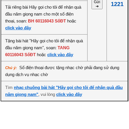
Gửi
1221
➔
Tải riêng bài Hãy gọi cho tôi để nhận quà
đầu năm giọng nam cho một số điện
thoại, soạn:
BH 60116043 SốĐT
hoặc
click vào đây
Tặng bài hát "Hãy gọi cho tôi để nhận quà
đầu năm giọng nam", soạn:
TANG
60116043 SốĐT
hoặc
click vào đây
Số điện thoại được tặng nhạc chờ phải đang sử dụng
Chú ý:
dụng dịch vụ nhạc chờ
Tìm
nhạc chuông bài hát "Hãy gọi cho tôi để nhận quà đầu
năm giọng nam"
, vui lòng
click vào đây