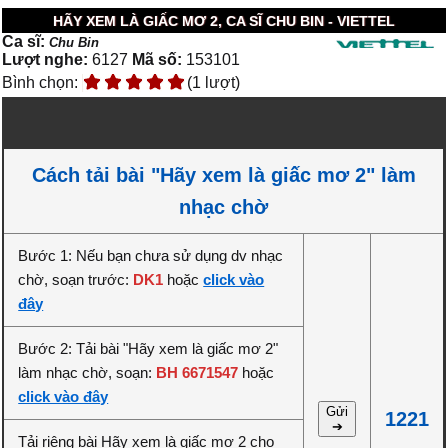
HÃY XEM LÀ GIẤC MƠ 2, CA SĨ CHU BIN - VIETTEL
Ca sĩ:
Chu Bin
Lượt nghe:
6127
Mã số:
153101
Bình chọn:
(1 lượt)
Cách tải bài "Hãy xem là giấc mơ 2" làm
nhạc chờ
Bước 1: Nếu bạn chưa sử dụng dv nhạc
chờ, soạn trước:
DK1
hoặc
click vào
đây
Bước 2: Tải bài "Hãy xem là giấc mơ 2"
làm nhạc chờ, soạn:
BH 6671547
hoặc
click vào đây
Gửi
1221
➔
Tải riêng bài Hãy xem là giấc mơ 2 cho