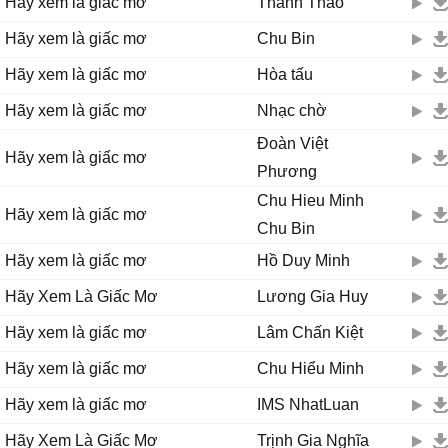
Hãy xem là giấc mơ
Thanh Thảo
và hãy quên anh đi người ơi
hãy xem như là một giấc mơ
Hãy xem là giấc mơ
Chu Bin
vì đôi ta đến với nhau quá bất ngờ
Hãy xem là giấc mơ
Hòa tấu
thời gian cho đôi ta đã hết
người hãy đi đi lưu luyến chi
Hãy xem là giấc mơ
Nhạc chờ
hãy xem như ngày qua chúng ta sống tạm mà thôi !
Đoàn Việt
Hãy xem là giấc mơ
Phương
Chu Hieu Minh
Hãy xem là giấc mơ
Chu Bin
Hãy xem là giấc mơ
Hồ Duy Minh
Hãy Xem Là Giấc Mơ
Lương Gia Huy
Hãy xem là giấc mơ
Lâm Chấn Kiệt
Hãy xem là giấc mơ
Chu Hiểu Minh
Hãy xem là giấc mơ
IMS NhatLuan
Hãy Xem Là Giấc Mơ
Trịnh Gia Nghĩa