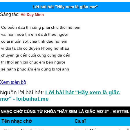
Lời bài hát "Hãy xem là giấc mơ"
Sáng tác:
Hồ Duy Minh
Có buồn đau thì cũng phải chịu thôi hỡi em
vài hôm nữa thì em đã đi theo người
có ai muốn sớt chia tình đâu hỡi em
vì đôi ta chỉ có duyên không nợ nhau
chuyện gì đến cuối cùng cũng đã đến
thì thôi anh xin chúc em bên người
sẽ hạnh phúc ấm êm đừng lo tới anh
mà mất đi tương lai tốt đẹp người ơi
Xem toàn bộ
Đk:
rồi từ đây đôi ta hai lối
Nguồn lời bài hát:
Lời bài hát "Hãy xem là giấc
đường của em , em cứ bước đi
mơ" - loibaihat.me
và hãy xem như hai chúng ta chưa từng gặp
ngày mai nếu lỡ nếu có gặp nhau
NHẠC CHỜ CÙNG TỪ KHÓA "HÃY XEM LÀ GIẤC MƠ 2" - VIETTEL
một hai câu quan tâm đến nhau
Tên nhạc chờ
Ca sĩ
IMUZIK
rồi đi thôi đừng để trái tim ngậm ngùi