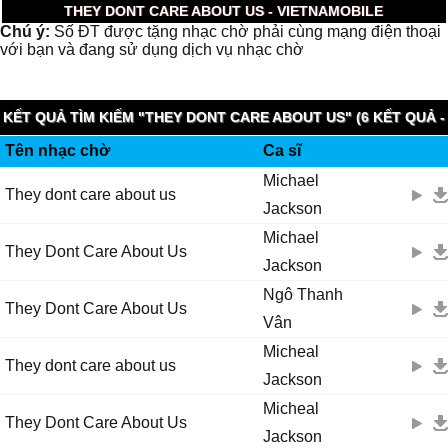
THEY DONT CARE ABOUT US - VIETNAMOBILE
Chú ý:
Số ĐT được tặng nhạc chờ phải cùng mạng điện thoại
với bạn và đang sử dụng dịch vụ nhạc chờ
KẾT QUẢ TÌM KIẾM "THEY DONT CARE ABOUT US" (6 KẾT QUẢ -
Tên nhạc chờ
Ca sĩ
0.009 GIÂY)
Michael
They dont care about us
Jackson
Michael
They Dont Care About Us
Jackson
Ngô Thanh
They Dont Care About Us
Vân
Micheal
They dont care about us
Jackson
Micheal
They Dont Care About Us
Jackson