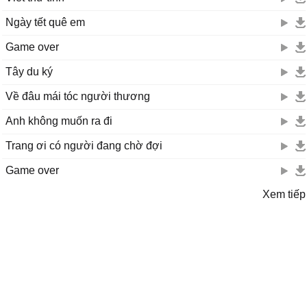
Ngày tết quê em
Game over
Tây du ký
Về đâu mái tóc người thương
Anh không muốn ra đi
Trang ơi có người đang chờ đợi
Game over
Xem tiếp