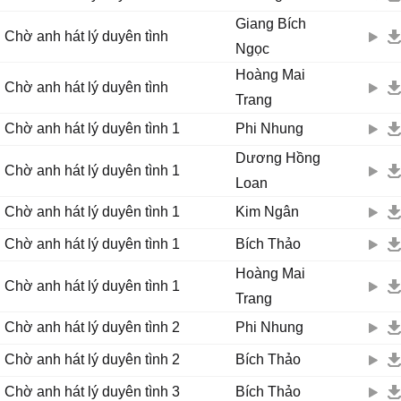
Giang Bích
Chờ anh hát lý duyên tình
Ngọc
Hoàng Mai
Chờ anh hát lý duyên tình
Trang
Chờ anh hát lý duyên tình 1
Phi Nhung
Dương Hồng
Chờ anh hát lý duyên tình 1
Loan
Chờ anh hát lý duyên tình 1
Kim Ngân
Chờ anh hát lý duyên tình 1
Bích Thảo
Hoàng Mai
Chờ anh hát lý duyên tình 1
Trang
Chờ anh hát lý duyên tình 2
Phi Nhung
Chờ anh hát lý duyên tình 2
Bích Thảo
Chờ anh hát lý duyên tình 3
Bích Thảo