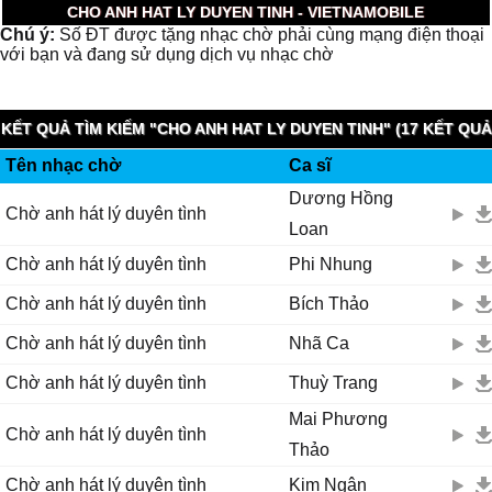
CHO ANH HAT LY DUYEN TINH - VIETNAMOBILE
Chú ý:
Số ĐT được tặng nhạc chờ phải cùng mạng điện thoại
với bạn và đang sử dụng dịch vụ nhạc chờ
KẾT QUẢ TÌM KIẾM "CHO ANH HAT LY DUYEN TINH" (17 KẾT QUẢ
Tên nhạc chờ
Ca sĩ
- 0.009 GIÂY)
Dương Hồng
Chờ anh hát lý duyên tình
Loan
Chờ anh hát lý duyên tình
Phi Nhung
Chờ anh hát lý duyên tình
Bích Thảo
Chờ anh hát lý duyên tình
Nhã Ca
Chờ anh hát lý duyên tình
Thuỳ Trang
Mai Phương
Chờ anh hát lý duyên tình
Thảo
Chờ anh hát lý duyên tình
Kim Ngân