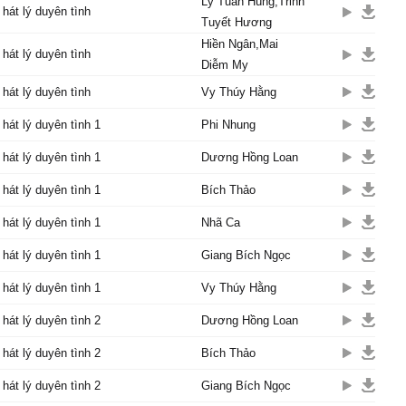
Lý Tuấn Hùng,Trinh
hát lý duyên tình
Tuyết Hương
Hiền Ngân,Mai
hát lý duyên tình
Diễm My
hát lý duyên tình
Vy Thúy Hằng
hát lý duyên tình 1
Phi Nhung
hát lý duyên tình 1
Dương Hồng Loan
hát lý duyên tình 1
Bích Thảo
hát lý duyên tình 1
Nhã Ca
hát lý duyên tình 1
Giang Bích Ngọc
hát lý duyên tình 1
Vy Thúy Hằng
hát lý duyên tình 2
Dương Hồng Loan
hát lý duyên tình 2
Bích Thảo
hát lý duyên tình 2
Giang Bích Ngọc