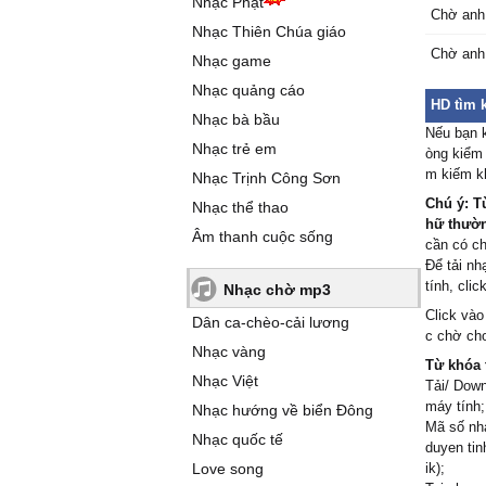
Nhạc Phật
Chờ anh 
Nhạc Thiên Chúa giáo
Chờ anh 
Nhạc game
Nhạc quảng cáo
HD tìm k
Nhạc bà bầu
Nếu bạn k
Nhạc trẻ em
òng kiểm 
m kiếm k
Nhạc Trịnh Công Sơn
Chú ý: T
Nhạc thể thao
hữ thường
Âm thanh cuộc sống
cần có c
Để tải nh
tính, cli
Nhạc chờ mp3
Click vào
Dân ca-chèo-cải lương
c chờ cho
Nhạc vàng
Từ khóa 
Nhạc Việt
Tải/ Down
máy tính;
Nhạc hướng về biển Đông
Mã số nhạ
Nhạc quốc tế
duyen tin
Love song
ik);