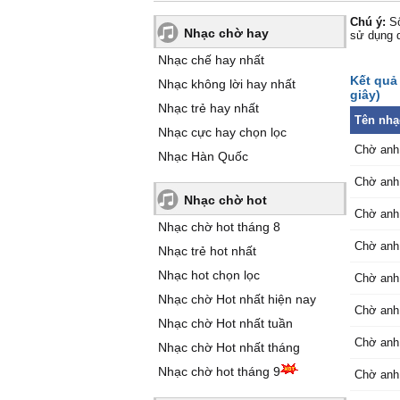
Chú ý:
Số
Nhạc chờ hay
sử dụng 
Nhạc chế hay nhất
Kết quả 
Nhạc không lời hay nhất
giây)
Nhạc trẻ hay nhất
Tên nhạ
Nhạc cực hay chọn lọc
Chờ anh 
Nhạc Hàn Quốc
Chờ anh 
Nhạc chờ hot
Chờ anh 
Nhạc chờ hot tháng 8
Chờ anh 
Nhạc trẻ hot nhất
Nhạc hot chọn lọc
Chờ anh 
Nhạc chờ Hot nhất hiện nay
Chờ anh 
Nhạc chờ Hot nhất tuần
Chờ anh 
Nhạc chờ Hot nhất tháng
Nhạc chờ hot tháng 9
Chờ anh 