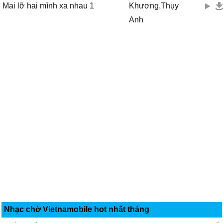
Mai lỡ hai mình xa nhau 1
Khương,Thụy
Anh
Nhạc chờ Vietnamobile hot nhất tháng