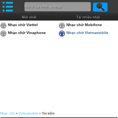
Mới nhất
Tải nhiều nhất
Nhạc chờ Viettel
Nhạc chờ Mobifone
Nhạc chờ Vinaphone
Nhạc chờ Vietnamobile
Nhạc chờ
Vietnamobile
>
> Tìm kiếm