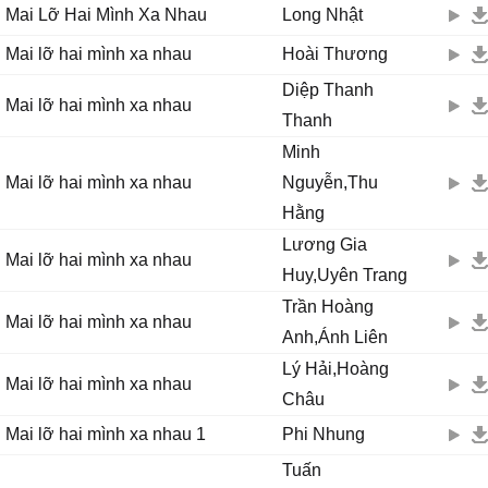
Mai Lỡ Hai Mình Xa Nhau
Long Nhật
Mai lỡ hai mình xa nhau
Hoài Thương
Diệp Thanh
Mai lỡ hai mình xa nhau
Thanh
Minh
Mai lỡ hai mình xa nhau
Nguyễn,Thu
Hằng
Lương Gia
Mai lỡ hai mình xa nhau
Huy,Uyên Trang
Trần Hoàng
Mai lỡ hai mình xa nhau
Anh,Ánh Liên
Lý Hải,Hoàng
Mai lỡ hai mình xa nhau
Châu
Mai lỡ hai mình xa nhau 1
Phi Nhung
Tuấn