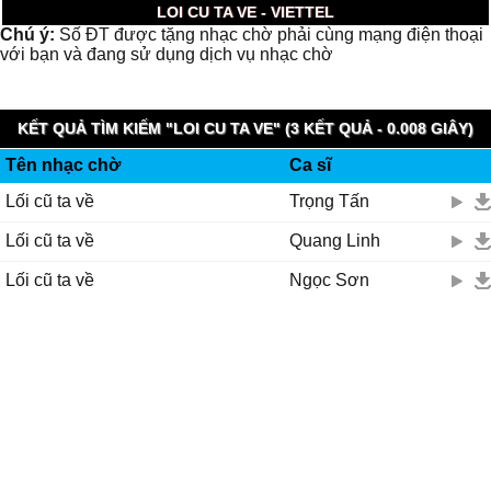
LOI CU TA VE - VIETTEL
Chú ý:
Số ĐT được tặng nhạc chờ phải cùng mạng điện thoại
với bạn và đang sử dụng dịch vụ nhạc chờ
KẾT QUẢ TÌM KIẾM "LOI CU TA VE" (3 KẾT QUẢ - 0.008 GIÂY)
Tên nhạc chờ
Ca sĩ
Lối cũ ta về
Trọng Tấn
Lối cũ ta về
Quang Linh
Lối cũ ta về
Ngọc Sơn