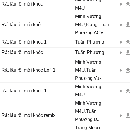
Sao còn giữ những đêm mưa
Rất lâu rồi mới khóc
M4U
Giữ lại cho nỗi đau cũ
Hay tình yêu mới...
Minh Vương
[Điệp khúc]
Rất lâu rồi mới khóc
M4U,Đặng Tuấn
Chiều nay mưa giông ở đâu
Phương,ACV
Cứ trút vào lòng
Rất lâu rồi mới khóc 1
Tuấn Phương
Sao lối đi về nhà em
Lại rộn vang tiếng pháo hồng...
Rất lâu rồi mới khóc
Tuấn Phương
Vậy ra em tôi từ lâu
Minh Vương
Đã hết nặng lòng
Rất lâu rồi mới khóc Lofi 1
M4U,Tuấn
Em báo tin mừng
Phương,Vux
Thì tôi phải vui hay nên là khóc...
Ngày ấy em thương người ta
Minh Vương
Rất lâu rồi mới khóc 1
Đói lá nặng lòng
M4U
Anh trách, anh hờn làm chi
Minh Vương
Để dại tê hy vọng...
M4U,Tuấn
Trời hỡi!
Rất lâu rồi mới khóc remix
Phương,DJ
Khi nghe người ta nhắc chữ vợ chồng
Nước mắt cứ trào
Trang Moon