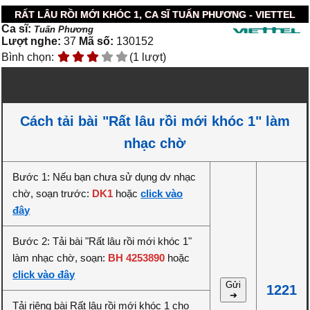
RẤT LÂU RỒI MỚI KHÓC 1, CA SĨ TUẤN PHƯƠNG - VIETTEL
Ca sĩ:
Tuấn Phương
Lượt nghe:
37
Mã số:
130152
Bình chọn:
(1 lượt)
Cách tải bài "Rất lâu rồi mới khóc 1" làm
nhạc chờ
Bước 1: Nếu bạn chưa sử dụng dv nhạc
chờ, soạn trước:
DK1
hoặc
click vào
đây
Bước 2: Tải bài "Rất lâu rồi mới khóc 1"
làm nhạc chờ, soạn:
BH 4253890
hoặc
click vào đây
Gửi
1221
➔
Tải riêng bài Rất lâu rồi mới khóc 1 cho