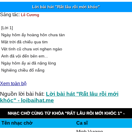
Lời bài hát "Rất lâu rồi mới khóc"
Sáng tác:
Lê Cương
[Lời 1]
Ngày hôm ấy hoàng hôn chưa tàn
Mặt trời đã chiếu qua tim
Vệt tình cũ chưa vơi nghẹn ngào
Anh đã vội đến bên em...
Ngày hôm ấy ai đã nặng lòng
Nghiêng chiều đổ nắng
Xuống mấy mênh mông
Xem toàn bộ
Để anh ôm cả trời bão giông
Xếp vào lòng...
Nguồn lời bài hát:
Lời bài hát "Rất lâu rồi mới
Tình như sóng mới xô dạt bờ
khóc" - loibaihat.me
Đã vội ngược gió ra khơi
Vội vã đến cũng vội vã rời
NHẠC CHỜ CÙNG TỪ KHÓA "RẤT LÂU RỒI MỚI KHÓC 1" -
Nặng lòng tội lắm em ơi...
Tên nhạc chờ
Ca sĩ
VIETTEL IMUZIK
Em đã có những ngày nắng đẹp
Minh Vương