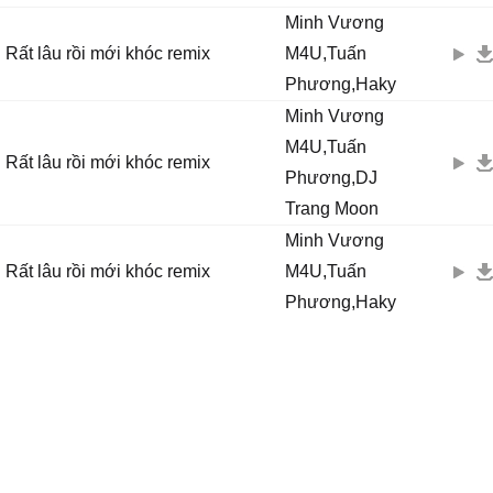
Tựa như rất lâu rồi mới khóc...
Minh Vương
[Lời 2]
Rất lâu rồi mới khóc remix
M4U,Tuấn
Tình như sóng mới xô dạt bờ
Phương,Haky
Đã vội ngược gió ra khơi
Minh Vương
Vội vã đến cũng vội vã rời
M4U,Tuấn
Nặng lòng tội lắm em ơi...
Rất lâu rồi mới khóc remix
Em đã có những ngày nắng đẹp
Phương,DJ
Sao còn giữ những đêm mưa
Trang Moon
Giữ lại cho nỗi đau cũ
Minh Vương
Hay tình yêu mới...
Rất lâu rồi mới khóc remix
M4U,Tuấn
[Điệp khúc]
Phương,Haky
Chiều nay mưa giông ở đâu
Cứ trút vào lòng
Sao lối đi về nhà em
Lại rộn vang tiếng pháo hồng...
Vậy ra em tôi từ lâu
Đã hết nặng lòng
Em báo tin mừng
Thì tôi phải vui hay nên là khóc...