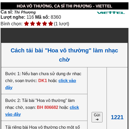
HOA VÔ THƯỜNG, CA SĨ THI PHƯỢNG - VIETTEL
Ca sĩ:
Thi Phượng
Lượt nghe:
116
Mã số:
8360
Bình chọn:
(1 lượt)
Cách tải bài "Hoa vô thường" làm nhạc
chờ
Bước 1: Nếu bạn chưa sử dụng dv nhạc
chờ, soạn trước:
DK1
hoặc
click vào
đây
Bước 2: Tải bài "Hoa vô thường" làm
nhạc chờ, soạn:
BH 806682
hoặc
click
vào đây
Gửi
1221
➔
Tải riêng bài Hoa vô thường cho một số