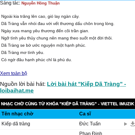
Sáng tác:
Nguyễn Hồng Thuận
Ngoài kia trăng lên cao, gió lay ngàn cây.
Dã Tràng vẫn nhói đau với vết thương dấu chôn trong lòng.
Ngày xưa mang yêu thương đến cõi trần gian.
Ngỡ tình yêu thủy chung nên mang theo suốt một đời thôi.
Dã Tràng se bờ ước nguyện một hạnh phúc.
Dã Tràng mơ tình yêu.
Có ngờ đâu hạnh phúc chỉ là phù du.
Ước vọng không thành lòng cay đắng.
Xem toàn bộ
Kiếp Dã Tràng se cát đêm để rồi con sóng xô tan tành.
Kiếp Dã Tràng sao đớn đau như tình tôi suốt những ngày qua.
Nguồn lời bài hát:
Lời bài hát "Kiếp Dã Tràng" -
Cho thật nhiều không tiếc chi để rồi đổi lấy lại được gì?
loibaihat.me
Khép mi buồn nước mắt rơi, thương mình như kiếp Dã Tràng thôi.
Ngoài kia trăng lên cao, gió cũng buồn đau.
NHẠC CHỜ CÙNG TỪ KHÓA "KIẾP DÃ TRÀNG" - VIETTEL IMUZIK
Dã tràng vẫn ngóng trông vẫn mãi se giấc mơ tình yêu.
Tên nhạc chờ
Ca sĩ
Ngoài kia trăng lên cao.
Kiếp dã tràng
Đức Tuấn
Gió cũng buồn đau.
Dã Tràng đã chết theo con sóng xô đáy nơi đại dương.
Phan Đinh