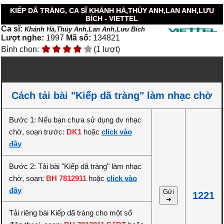
KIẾP DÃ TRÀNG, CA SĨ KHÁNH HÀ,THỦY ANH,LAN ANH,LƯU
BÍCH - VIETTEL
Ca sĩ:
Khánh Hà,Thủy Anh,Lan Anh,Lưu Bích
Lượt nghe:
1997
Mã số:
134821
Bình chọn:
(1 lượt)
Cách tải bài "Kiếp dã tràng" làm nhạc chờ
Bước 1: Nếu bạn chưa sử dụng dv nhạc
chờ, soạn trước:
DK1
hoặc
click vào
đây
Bước 2: Tải bài "Kiếp dã tràng" làm nhạc
chờ, soạn:
BH 7812911
hoặc
click vào
đây
Gửi
1221
➔
Tải riêng bài Kiếp dã tràng cho một số