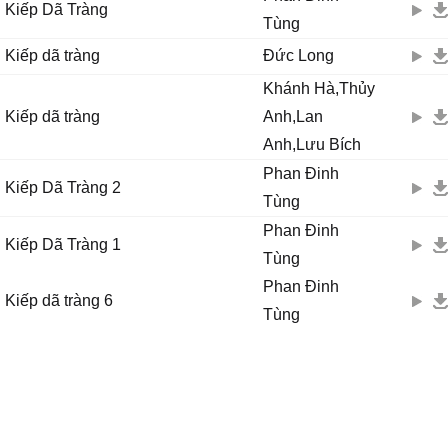
Kiếp Dã Tràng
Ngoài kia trăng lên cao.
Tùng
Ngoài kia trăng lên cao.
Kiếp dã tràng
Đức Long
Khánh Hà,Thủy
Kiếp dã tràng
Anh,Lan
Anh,Lưu Bích
Phan Đinh
Kiếp Dã Tràng 2
Tùng
Phan Đinh
Kiếp Dã Tràng 1
Tùng
Phan Đinh
Kiếp dã tràng 6
Tùng