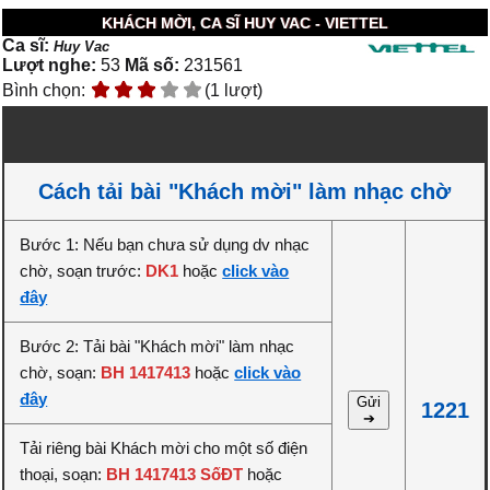
KHÁCH MỜI, CA SĨ HUY VAC - VIETTEL
Ca sĩ:
Huy Vac
Lượt nghe:
53
Mã số:
231561
Bình chọn:
(1 lượt)
Cách tải bài "Khách mời" làm nhạc chờ
Bước 1: Nếu bạn chưa sử dụng dv nhạc
chờ, soạn trước:
DK1
hoặc
click vào
đây
Bước 2: Tải bài "Khách mời" làm nhạc
chờ, soạn:
BH 1417413
hoặc
click vào
đây
Gửi
1221
➔
Tải riêng bài Khách mời cho một số điện
thoại, soạn:
BH 1417413 SốĐT
hoặc