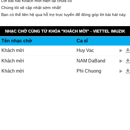
Lời bài hát Khách mời hiện tại chưa có
Chúng tôi sẽ cập nhật sớm nhất!
Bạn có thể liên hệ qua hỗ trợ trực tuyến để đóng góp lời bài hát này.
NHẠC CHỜ CÙNG TỪ KHÓA "KHÁCH MỜI" - VIETTEL IMUZIK
Tên nhạc chờ
Ca sĩ
Khách mời
Huy Vac
Khách mời
NAM DaBand
Khách mời
Phi Chuong