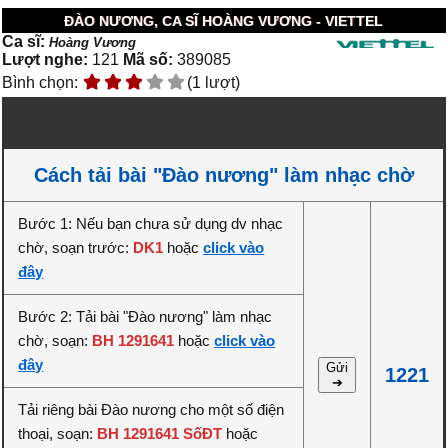
ĐÀO NƯƠNG, CA SĨ HOÀNG VƯƠNG - VIETTEL
Ca sĩ:
Hoàng Vương
Lượt nghe:
121
Mã số:
389085
Bình chọn:
(1 lượt)
Cách tải bài "Đào nương" làm nhạc chờ
Bước 1: Nếu bạn chưa sử dụng dv nhạc
chờ, soạn trước:
DK1
hoặc
click vào
đây
Bước 2: Tải bài "Đào nương" làm nhạc
chờ, soạn:
BH 1291641
hoặc
click vào
đây
Gửi
1221
➔
Tải riêng bài Đào nương cho một số điện
thoại, soạn:
BH 1291641 SốĐT
hoặc