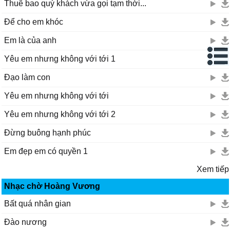
Vội che nón Quai Thao Ba Tầm
Thuê bao quý khách vừa gọi tạm thời...
Bạn tri âm không còn hơi ấm
Để cho em khóc
Làm sao chấm dứt bao khổ tâm
Lại một tay chôn mộng trong trắng
Em là của anh
Giờ yên giấc thiên thu vĩnh hằng
Yêu em nhưng không với tới 1
Gửi thêm cô triệu triệu vạt nắng
Khoác cho nàng ánh trăng lạnh băng
Đạo làm con
Yêu em nhưng không với tới
Yêu em nhưng không với tới 2
Đừng buông hạnh phúc
Em đẹp em có quyền 1
Xem tiếp
Nhạc chờ Hoàng Vương
Bất quá nhân gian
Đào nương