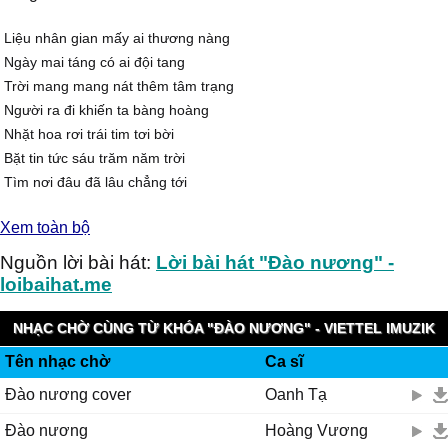
Liệu nhân gian mấy ai thương nàng
Ngày mai táng có ai đội tang
Trời mang mang nát thêm tâm trạng
Người ra đi khiến ta bàng hoàng
Nhặt hoa rơi trái tim tơi bời
Bặt tin tức sáu trăm năm trời
Tìm nơi đâu đã lâu chẳng tới
Cả một đời ngồi đây chờ đợi
Xem toàn bộ
ĐK:
Gặp lại cô ta còn đau đáu
Nguồn lời bài hát:
Lời bài hát "Đào nương" -
Rỏ thêm máu lên trang thơ nhàu
loibaihat.me
Nhiều năm qua nơi nào nương náu
Tại sao mắt vẫn hay đỏ au
NHẠC CHỜ CÙNG TỪ KHÓA "ĐÀO NƯƠNG" - VIETTEL IMUZIK
Ngoài trời mưa hay lệ chan chứa
Tên nhạc chờ
Ca sĩ
Từng câu hứa xem như dư thừa
Đào nương cover
Oanh Tạ
Lòng đau như triệu triệu vết cứa
Đám ma nàng vẫn chưa kịp đưa
Đào nương
Hoàng Vương
2.