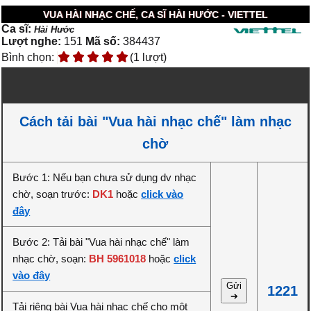
VUA HÀI NHẠC CHẾ, CA SĨ HÀI HƯỚC - VIETTEL
Ca sĩ:
Hài Hước
Lượt nghe:
151
Mã số:
384437
Bình chọn:
(1 lượt)
Cách tải bài "Vua hài nhạc chế" làm nhạc
chờ
Bước 1: Nếu bạn chưa sử dụng dv nhạc
chờ, soạn trước:
DK1
hoặc
click vào
đây
Bước 2: Tải bài "Vua hài nhạc chế" làm
nhạc chờ, soạn:
BH 5961018
hoặc
click
vào đây
Gửi
1221
➔
Tải riêng bài Vua hài nhạc chế cho một