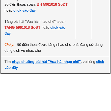
số điện thoại, soạn:
BH 5961018 SốĐT
hoặc
click vào đây
Tặng bài hát "Vua hài nhạc chế", soạn:
TANG 5961018 SốĐT
hoặc
click vào
đây
Số điện thoại được tặng nhạc chờ phải đang sử dụng
Chú ý:
dụng dịch vụ nhạc chờ
Tìm
nhạc chuông bài hát "Vua hài nhạc chế"
, vui lòng
click
vào đây