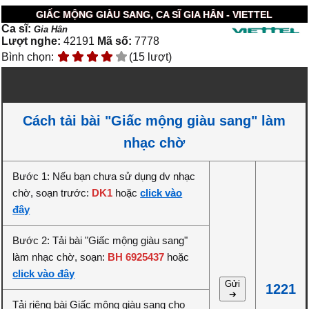
GIẤC MỘNG GIÀU SANG, CA SĨ GIA HÂN - VIETTEL
Ca sĩ:
Gia Hân
Lượt nghe:
42191
Mã số:
7778
Bình chọn:
(15 lượt)
Cách tải bài "Giấc mộng giàu sang" làm
nhạc chờ
Bước 1: Nếu bạn chưa sử dụng dv nhạc
chờ, soạn trước:
DK1
hoặc
click vào
đây
Bước 2: Tải bài "Giấc mộng giàu sang"
làm nhạc chờ, soạn:
BH 6925437
hoặc
click vào đây
Gửi
1221
➔
Tải riêng bài Giấc mộng giàu sang cho