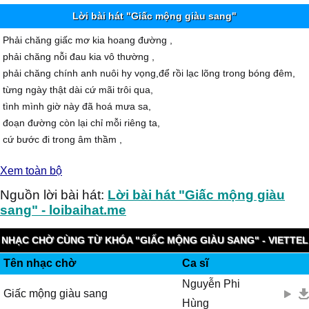
Lời bài hát "Giấc mộng giàu sang"
Phải chăng giấc mơ kia hoang đường ,
phải chăng nỗi đau kia vô thường ,
phải chăng chính anh nuôi hy vọng,để rồi lạc lõng trong bóng đêm,
từng ngày thật dài cứ mãi trôi qua,
tình mình giờ này đã hoá mưa sa,
đoạn đường còn lại chỉ mỗi riêng ta,
cứ bước đi trong âm thầm ,
và anh biết em sẽ mãi không trở về nữa,
Xem toàn bộ
anh biết yêu dấu kia đã phai tàn,
mà lòng anh vẫn mong nhớ em ,
Nguồn lời bài hát:
Lời bài hát "Giấc mộng giàu
đếm từng ngày tháng mong em hãy về đây,
sang" - loibaihat.me
ngoài kia mưa vẫn cứ rơi âm thầm
tựa tình ta đang mất đi hy vọng
NHẠC CHỜ CÙNG TỪ KHÓA "GIẤC MỘNG GIÀU SANG" - VIETTEL
rồi cơn gió đến mang yêu thương đi vội xa ,anh về lại với nỗi nhớ
Tên nhạc chờ
Ca sĩ
IMUZIK
đêm dài
Nguyễn Phi
Giấc mộng giàu sang
Hùng