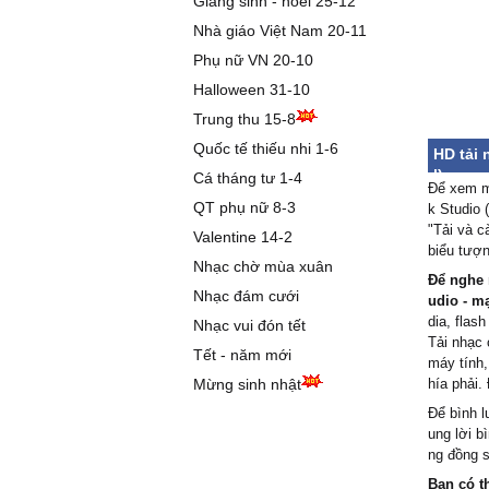
Giáng sinh - noel 25-12
Nhà giáo Việt Nam 20-11
Phụ nữ VN 20-10
Halloween 31-10
Trung thu 15-8
Quốc tế thiếu nhi 1-6
HD tải 
l)
Cá tháng tư 1-4
Để xem mã
QT phụ nữ 8-3
k Studio 
"Tải và c
Valentine 14-2
biểu tượn
Nhạc chờ mùa xuân
Để nghe 
Nhạc đám cưới
udio - m
dia, flash
Nhạc vui đón tết
Tải nhạc 
Tết - năm mới
máy tính,
Mừng sinh nhật
hía phải.
Để bình l
ung lời b
ng đồng s
Bạn có t