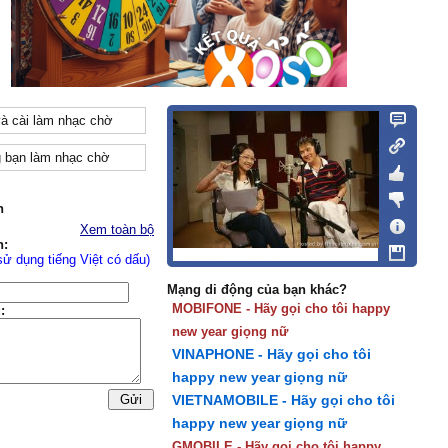
và cài làm nhạc chờ
 bạn làm nhạc chờ
n
Xem toàn bộ
n:
sử dụng tiếng Việt có dấu)
Mạng di động của bạn khác?
MOBIFONE - Hãy gọi cho tôi happy
:
new year giọng nữ
VINAPHONE - Hãy gọi cho tôi
happy new year giọng nữ
VIETNAMOBILE - Hãy gọi cho tôi
happy new year giọng nữ
GMOBILE - Hãy gọi cho tôi happy