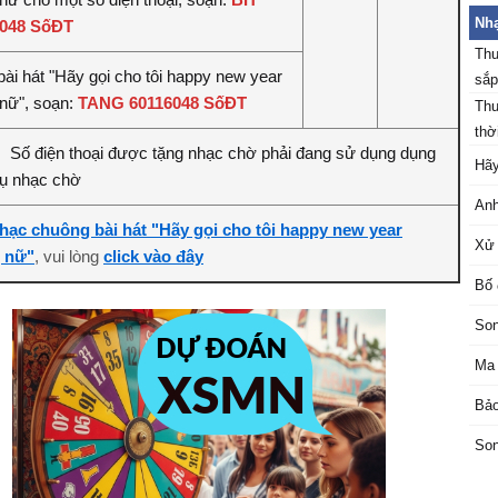
Nhạ
6048 SốĐT
Thu
bài hát "Hãy gọi cho tôi happy new year
sắp
 nữ", soạn:
TANG 60116048 SốĐT
Thu
thời
Số điện thoại được tặng nhạc chờ phải đang sử dụng dụng
:
Hãy
vụ nhạc chờ
Anh
hạc chuông bài hát "Hãy gọi cho tôi happy new year
Xử 
 nữ"
, vui lòng
click vào đây
Bố 
Son
Ma 
Bảo
Son