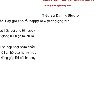
new year giọng nữ
Tiểu sử Dalink Studio
hát "Hãy gọi cho tôi happy new year giọng nữ"
hát Hãy gọi cho tôi happy
 giọng nữ hiện tại chưa
i sẽ cập nhật sớm nhất!
hể liên hệ qua hỗ trợ trực
 đóng góp lời bài hát này.