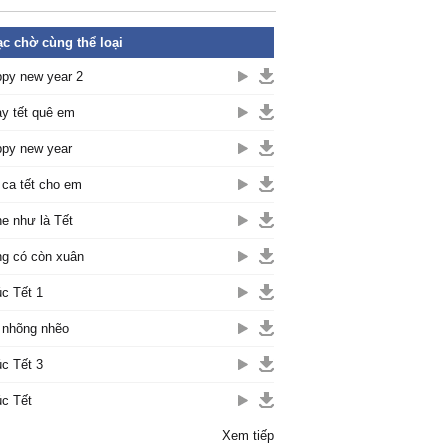
c chờ cùng thể loại
py new year 2
y tết quê em
py new year
 ca tết cho em
e như là Tết
g có còn xuân
c Tết 1
 nhõng nhẽo
c Tết 3
c Tết
Xem tiếp