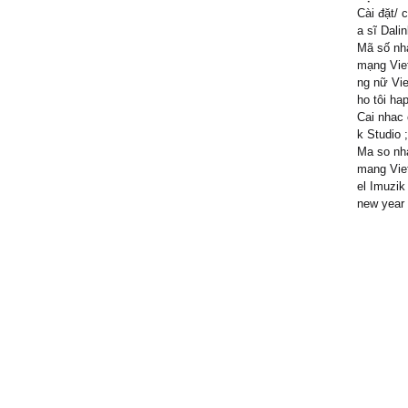
Cài đặt/ 
a sĩ Dali
Mã số nhạ
mạng Viet
ng nữ Vie
ho tôi ha
Cai nhac 
k Studio ;
Ma so nha
mang Viet
el Imuzik
new year 