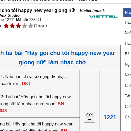
 cho tôi happy new year giọng nữ
-
Viettel Imuzik
Nhạ
link Studio
e:
12711
Mã số:
238941
Hap
n:
(1 lượt)
Ngà
Hap
h tải bài "Hãy gọi cho tôi happy new year
Bài
giọng nữ" làm nhạc chờ
Ngh
Nắn
1: Nếu bạn chưa sử dụng dv nhạc
soạn trước:
DK1
Chú
Tết
2: Tải bài "Hãy gọi cho tôi happy new
giọng nữ" làm nhạc chờ, soạn:
BH
Chú
048
Gửi
1221
Chú
➔
êng bài Hãy gọi cho tôi happy new year
 nữ cho một số điện thoại, soạn:
BH