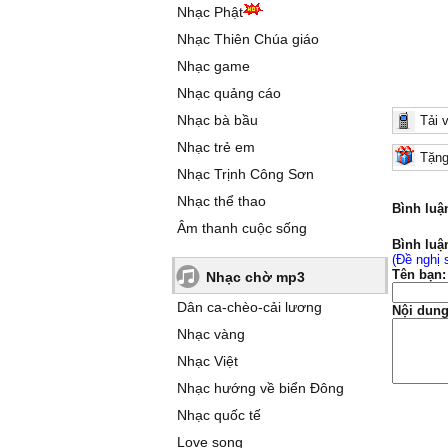
Nhạc Phật
Nhạc Thiên Chúa giáo
Nhạc game
Nhạc quảng cáo
Nhạc bà bầu
Tải 
Nhạc trẻ em
Tặng
Nhạc Trịnh Công Sơn
Nhạc thể thao
Bình luậ
Âm thanh cuộc sống
Bình luậ
(Đề nghị 
Tên bạn:
Nhạc chờ mp3
Dân ca-chèo-cải lương
Nội dung
Nhạc vàng
Nhạc Việt
Nhạc hướng về biển Đông
Nhạc quốc tế
Love song