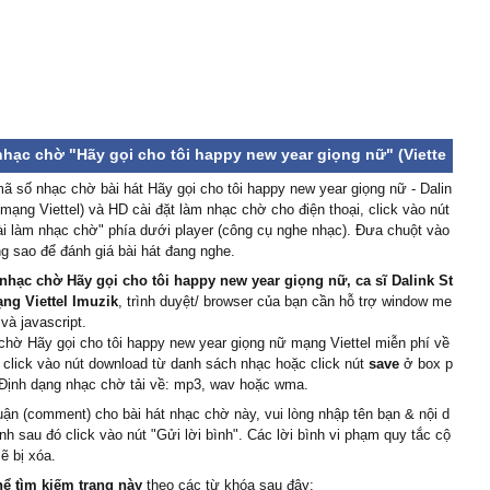
nhạc chờ "Hãy gọi cho tôi happy new year giọng nữ" (Viette
 số nhạc chờ bài hát Hãy gọi cho tôi happy new year giọng nữ - Dalin
(mạng Viettel) và HD cài đặt làm nhạc chờ cho điện thoại, click vào nút
ài làm nhạc chờ" phía dưới player (công cụ nghe nhạc). Đưa chuột vào
g sao để đánh giá bài hát đang nghe.
nhạc chờ Hãy gọi cho tôi happy new year giọng nữ, ca sĩ Dalink St
ạng Viettel Imuzik
, trình duyệt/ browser của bạn cần hỗ trợ window me
 và javascript.
chờ Hãy gọi cho tôi happy new year giọng nữ mạng Viettel miễn phí về
 click vào nút download từ danh sách nhạc hoặc click nút
save
ở box p
 Định dạng nhạc chờ tải về: mp3, wav hoặc wma.
uận (comment) cho bài hát nhạc chờ này, vui lòng nhập tên bạn & nội d
ình sau đó click vào nút "Gửi lời bình". Các lời bình vi phạm quy tắc cộ
ẽ bị xóa.
hể tìm kiếm trang này
theo các từ khóa sau đây: