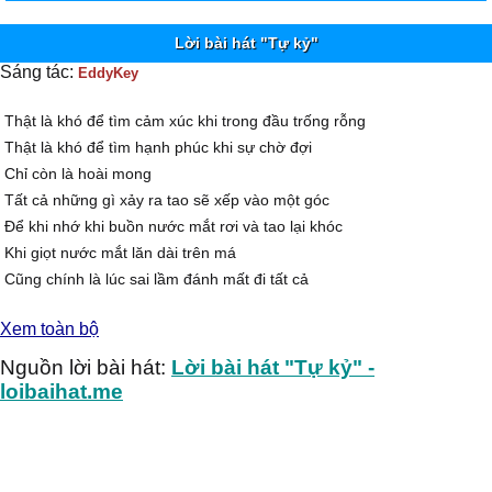
Lời bài hát "Tự kỷ"
Sáng tác:
EddyKey
Thật là khó để tìm cảm xúc khi trong đầu trống rỗng
Thật là khó để tìm hạnh phúc khi sự chờ đợi
Chỉ còn là hoài mong
Tất cả những gì xảy ra tao sẽ xếp vào một góc
Để khi nhớ khi buồn nước mắt rơi và tao lại khóc
Khi giọt nước mắt lăn dài trên má
Cũng chính là lúc sai lầm đánh mất đi tất cả
Đôi cánh mệt tao biết phải bay về đâu
Xem toàn bộ
Bay về nơi yêu thương tao đã đi khá lâu
Những con người bên tao có những ai là thật lòng
Nguồn lời bài hát:
Lời bài hát "Tự kỷ" -
Và những gì tao làm kết quả nhận được là vô vọng
loibaihat.me
Tao muốn đốt cháy cái cảm xúc muốn đốt cháy đi quá khứ
Muốn đốt cháy những kỹ niệm tìm về chốn bình yên
Homie mày gọi tao những ai cần thì gọi tao
Nhưng lúc cô đơn thì chỉ còn lại tao với tao