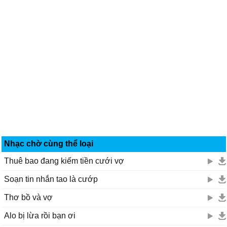
Tao không muốn viết nhạc buồn nhưng biết làm sao được
Tao không muốn biết không muốn nghe
Không muốn thấy những gì của lúc trước.
Vẫn đi tìm đôi chân không mệt mõi
Nhạc chờ cùng thể loại
Thuê bao đang kiếm tiền cưới vợ
Soạn tin nhắn tao là cướp
Thơ bồ và vợ
Alo bị lừa rồi bạn ơi