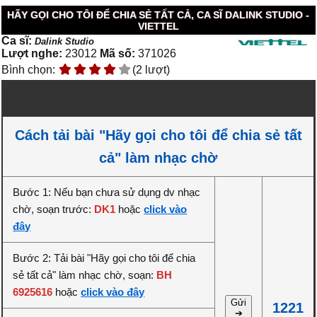
HÃY GỌI CHO TÔI ĐỂ CHIA SẺ TẤT CẢ, CA SĨ DALINK STUDIO -
VIETTEL
Ca sĩ:
Dalink Studio
Lượt nghe:
23012
Mã số:
371026
Bình chọn:
(2 lượt)
Cách tải bài "Hãy gọi cho tôi để chia sẻ tất
cả" làm nhạc chờ
Bước 1: Nếu bạn chưa sử dụng dv nhạc
chờ, soạn trước:
DK1
hoặc
click vào
đây
Bước 2: Tải bài "Hãy gọi cho tôi để chia
sẻ tất cả" làm nhạc chờ, soạn:
BH
6925616
hoặc
click vào đây
Gửi
1221
➔