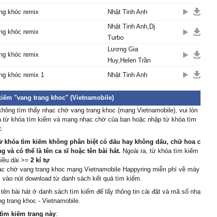
ng khóc remix
Nhật Tinh Anh
Nhật Tinh Anh,Dj
ng khóc remix
Turbo
Lương Gia
ng khóc remix
Huy,Helen Trần
ng khóc remix 1
Nhật Tinh Anh
kiếm "vang trang khoc" (Vietnamobile)
hông tìm thấy nhạc chờ vang trang khoc (mạng Vietnamobile), vui lòn
ra từ khóa tìm kiếm và mạng nhạc chờ của bạn hoặc nhập từ khóa tìm
c
ừ khóa tìm kiếm không phân biệt có dấu hay không dấu, chữ hoa c
 và có thể là tên ca sĩ hoặc tên bài hát.
Ngoài ra, từ khóa tìm kiếm
hiều dài >=
2 kí tự
hạc chờ vang trang khoc mạng Vietnamobile Happyring miễn phí về máy
ck vào nút download từ danh sách kết quả tìm kiếm.
 tên bài hát ở danh sách tìm kiếm để lấy thông tin cài đặt và mã số nhạ
g trang khoc - Vietnamobile.
tìm kiếm trang này
: