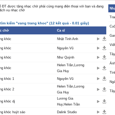
 ĐT được tặng nhạc chờ phải cùng mạng điện thoại với bạn và đang
Nhạ
dịch vụ nhạc chờ
Tra
tìm kiếm "vang trang khoc" (12 kết quả - 0.01 giây)
Cuộ
c chờ
Ca sĩ
Ga
ng khóc
Nhật Tinh Anh
Viế
ng khóc
Nguyên Vũ
Tây
ng khóc
Như Quỳnh
Ánh
Helen Trần,Lương
ng khóc
Gia Huy
Tìn
ng khóc 1
Nguyên Vũ
Ngà
Helen Trần,Lương
ng khóc 2
Tây
Gia Huy
Lương Gia
ng khóc dj
Huy,Helen Trần
ng khóc huýt sáo
Dalink Studio