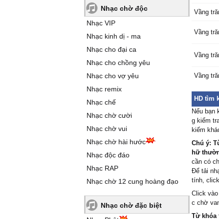
Nhạc chờ độc
Vầng tră
Nhạc VIP
Vầng tră
Nhạc kinh dị - ma
Nhạc cho đại ca
Vầng tră
Nhạc cho chồng yêu
Nhạc cho vợ yêu
Vầng tră
Nhạc remix
HD tìm 
Nhạc chế
Nếu bạn k
Nhạc chờ cười
g kiểm t
Nhạc chờ vui
kiếm khá
Nhạc chờ hài hước
Chú ý: T
hữ thường
Nhạc độc đáo
cần có c
Nhạc RAP
Để tải n
tính, cli
Nhạc chờ 12 cung hoàng đạo
Click vào
c chờ van
Nhạc chờ đặc biệt
Từ khóa 