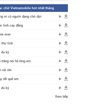
c chờ Vietnamobile hot nhất tháng
ng ơi có người đang chờ đợi
c tình cay đắng
me over
t thư tình
 du ký
 trăng nói hộ lòng em
h nữ nhi
y tết quê em
 du ký
Xem tiếp