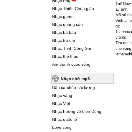
Nhạc Phật
Tải/ Down
Nhạc Thiên Chúa giáo
áy tính;
Mã số nhạ
Nhạc game
Vietnamob
Nhạc quảng cáo
g);
Tai nhac 
Nhạc bà bầu
y tinh;
Nhạc trẻ em
Tim ma so
Nhạc Trịnh Công Sơn
cho vang 
ietnamobi
Nhạc thể thao
Âm thanh cuộc sống
Nhạc chờ mp3
Dân ca-chèo-cải lương
Nhạc vàng
Nhạc Việt
Nhạc hướng về biển Đông
Nhạc quốc tế
Love song