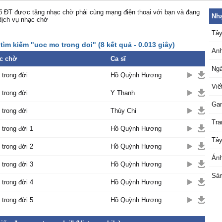
 ĐT được tặng nhạc chờ phải cùng mạng điện thoại với bạn và đang
Nhạ
dịch vụ nhạc chờ
Tây
tìm kiếm "uoc mo trong doi" (8 kết quả - 0.013 giây)
Anh
c chờ
Ca sĩ
Ngà
trong đời
Hồ Quỳnh Hương
Viế
trong đời
Y Thanh
Ga
trong đời
Thùy Chi
Tra
trong đời 1
Hồ Quỳnh Hương
Tây
trong đời 2
Hồ Quỳnh Hương
Ánh
trong đời 3
Hồ Quỳnh Hương
Sá
trong đời 4
Hồ Quỳnh Hương
trong đời 5
Hồ Quỳnh Hương