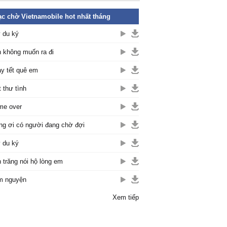
c chờ Vietnamobile hot nhất tháng
 du ký
 không muốn ra đi
y tết quê em
t thư tình
me over
ng ơi có người đang chờ đợi
 du ký
 trăng nói hộ lòng em
m nguyện
Xem tiếp