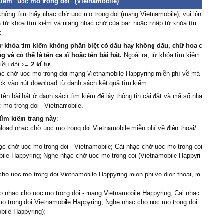
kiếm "uoc mo trong doi" (Vietnamobile)
hông tìm thấy nhạc chờ uoc mo trong doi (mạng Vietnamobile), vui lòn
ra từ khóa tìm kiếm và mạng nhạc chờ của bạn hoặc nhập từ khóa tìm
c
ừ khóa tìm kiếm không phân biệt có dấu hay không dấu, chữ hoa c
 và có thể là tên ca sĩ hoặc tên bài hát.
Ngoài ra, từ khóa tìm kiếm
hiều dài >=
2 kí tự
ạc chờ uoc mo trong doi mạng Vietnamobile Happyring miễn phí về má
lick vào nút download từ danh sách kết quả tìm kiếm.
 tên bài hát ở danh sách tìm kiếm để lấy thông tin cài đặt và mã số nhạ
 mo trong doi - Vietnamobile.
tìm kiếm trang này
:
load nhạc chờ uoc mo trong doi Vietnamobile miễn phí về điện thoại/
c chờ uoc mo trong doi - Vietnamobile; Cài nhạc chờ uoc mo trong doi
ile Happyring; Nghe nhạc chờ uoc mo trong doi (Vietnamobile Happyri
cho uoc mo trong doi Vietnamobile Happyring mien phi ve dien thoai, m
 nhac cho uoc mo trong doi - mang Vietnamobile Happyring; Cai nhac
o trong doi Vietnamobile Happyring; Nghe nhac cho uoc mo trong doi
bile Happyring);