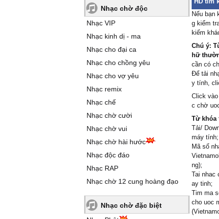
HD tìm 
Nhạc chờ độc
Nếu bạn k
Nhạc VIP
g kiểm t
kiếm khá
Nhạc kinh dị - ma
Chú ý: T
Nhạc cho đại ca
hữ thường
Nhạc cho chồng yêu
cần có c
Để tải nh
Nhạc cho vợ yêu
y tính, c
Nhạc remix
Click vào
Nhạc chế
c chờ uoc
Nhạc chờ cười
Từ khóa 
Tải/ Down
Nhạc chờ vui
máy tính;
Nhạc chờ hài hước
Mã số nhạ
Nhạc độc đáo
Vietnamob
ng);
Nhạc RAP
Tai nhac 
Nhạc chờ 12 cung hoàng đạo
ay tinh;
Tim ma so
cho uoc m
Nhạc chờ đặc biệt
(Vietnamo