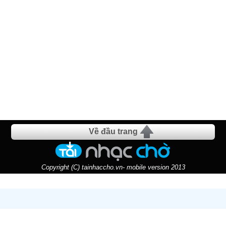
Về đầu trang
Copyright (C) tainhaccho.vn- mobile version 2013