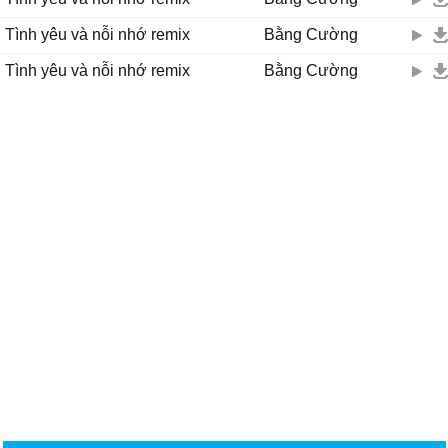
Tình yêu và nỗi nhớ remix
Bằng Cường
Tình yêu và nỗi nhớ remix
Bằng Cường