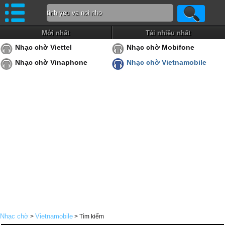
Mới nhất
Tải nhiều nhất
Nhạc chờ Viettel
Nhạc chờ Mobifone
Nhạc chờ Vinaphone
Nhạc chờ Vietnamobile
Nhạc chờ
Vietnamobile
>
> Tìm kiếm