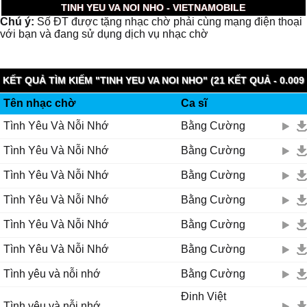
TINH YEU VA NOI NHO - VIETNAMOBILE
Chú ý:
Số ĐT được tặng nhạc chờ phải cùng mạng điện thoại
với bạn và đang sử dụng dịch vụ nhạc chờ
KẾT QUẢ TÌM KIẾM "TINH YEU VA NOI NHO" (21 KẾT QUẢ - 0.009
Tên nhạc chờ
Ca sĩ
GIÂY)
Tình Yêu Và Nỗi Nhớ
Bằng Cường
Tình Yêu Và Nỗi Nhớ
Bằng Cường
Tình Yêu Và Nỗi Nhớ
Bằng Cường
Tình Yêu Và Nỗi Nhớ
Bằng Cường
Tình Yêu Và Nỗi Nhớ
Bằng Cường
Tình Yêu Và Nỗi Nhớ
Bằng Cường
Tình yêu và nỗi nhớ
Bằng Cường
Đinh Việt
Tình yêu và nỗi nhớ