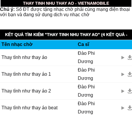
THAY TINH NHU THAY AO - VIETNAMOBILE
Chú ý:
Số ĐT được tặng nhạc chờ phải cùng mạng điện thoại
với bạn và đang sử dụng dịch vụ nhạc chờ
KẾT QUẢ TÌM KIẾM "THAY TINH NHU THAY AO" (4 KẾT QUẢ -
Tên nhạc chờ
Ca sĩ
0.009 GIÂY)
Đào Phi
Thay tình như thay áo
Dương
Đào Phi
Thay tình như thay áo 1
Dương
Đào Phi
Thay tình như thay áo 2
Dương
Đào Phi
Thay tình như thay áo beat
Dương