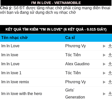
I'M IN LOVE - VIETNAMOBILE
Chú ý:
Số ĐT được tặng nhạc chờ phải cùng mạng điện thoại
với bạn và đang sử dụng dịch vụ nhạc chờ
KẾT QUẢ TÌM KIẾM "I'M IN LOVE" (6 KẾT QUẢ - 0.015 GIÂY)
Tên nhạc chờ
Ca sĩ
Im In Love
Phương Vy
Im in love
Tóc Tiên
Im In Love
Alex Gaudino
Im in love 1
Tóc Tiên
Im in love remix
Phương Vy
Girls'
Im in love with the hero
Generation