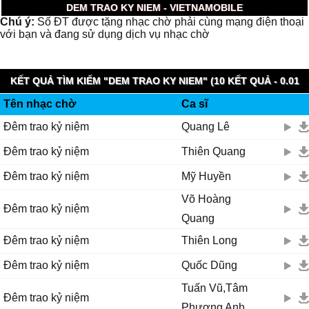
DEM TRAO KY NIEM - VIETNAMOBILE
Chú ý:
Số ĐT được tặng nhạc chờ phải cùng mạng điện thoại
với bạn và đang sử dụng dịch vụ nhạc chờ
KẾT QUẢ TÌM KIẾM "DEM TRAO KY NIEM" (10 KẾT QUẢ - 0.01
Tên nhạc chờ
Ca sĩ
GIÂY)
Đêm trao kỷ niệm
Quang Lê
Đêm trao kỷ niệm
Thiên Quang
Đêm trao kỷ niệm
Mỹ Huyền
Võ Hoàng
Đêm trao kỷ niệm
Quang
Đêm trao kỷ niệm
Thiên Long
Đêm trao kỷ niệm
Quốc Dũng
Tuấn Vũ,Tâm
Đêm trao kỷ niệm
Phương Anh