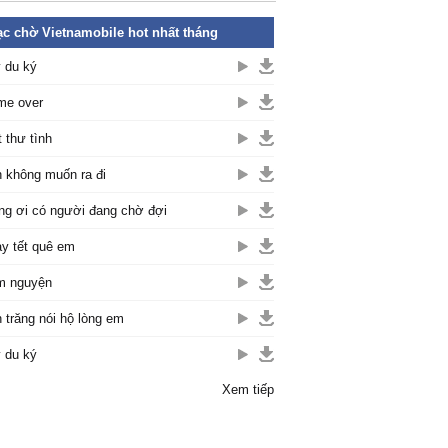
c chờ Vietnamobile hot nhất tháng
 du ký
me over
t thư tình
 không muốn ra đi
ng ơi có người đang chờ đợi
y tết quê em
m nguyện
 trăng nói hộ lòng em
 du ký
Xem tiếp