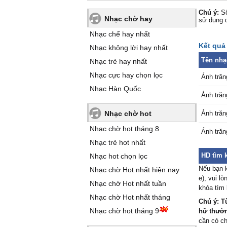
Chú ý:
Số
Nhạc chờ hay
sử dụng 
Nhạc chế hay nhất
Kết quả 
Nhạc không lời hay nhất
Tên nhạ
Nhạc trẻ hay nhất
Nhạc cực hay chọn lọc
Ánh trăn
Nhạc Hàn Quốc
Ánh trăn
Nhạc chờ hot
Ánh trăn
Nhạc chờ hot tháng 8
Ánh trăn
Nhạc trẻ hot nhất
HD tìm 
Nhạc hot chọn lọc
Nếu bạn k
Nhạc chờ Hot nhất hiện nay
e), vui l
Nhạc chờ Hot nhất tuần
khóa tìm
Nhạc chờ Hot nhất tháng
Chú ý: T
Nhạc chờ hot tháng 9
hữ thường
cần có c