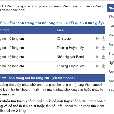
 ĐT được tặng nhạc chờ phải cùng mạng điện thoại với bạn và đang
Nhạ
dịch vụ nhạc chờ
Tây
tìm kiếm "anh trang noi ho long em" (4 kết quả - 0.007 giây)
Ga
c chờ
Ca sĩ
Viế
g nói hộ lòng em
IQ Studio
Anh
g nói hộ lòng em
Trương Huỳnh My
Tra
g nói hộ lòng em
Nhật Nguyệt Band
Ngà
g nói hộ lòng em 1
Trương Huỳnh My
Sá
kiếm "anh trang noi ho long em" (Vietnamobile)
Ánh
hông tìm thấy nhạc chờ anh trang noi ho long em (mạng Vietnamobil
òng kiểm tra từ khóa tìm kiếm và mạng nhạc chờ của bạn hoặc nhập từ
Tây
 kiếm khác
ừ khóa tìm kiếm không phân biệt có dấu hay không dấu, chữ hoa c
 và có thể là tên ca sĩ hoặc tên bài hát.
Ngoài ra, từ khóa tìm kiếm
hiều dài >=
2 kí tự