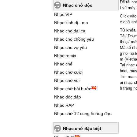
Để tải nh
Nhạc chờ độc
í về máy 
Nhạc VIP
Click vào
c chờ anh
Nhạc kinh dị - ma
Từ khóa 
Nhạc cho đại ca
Tải/ Down
Nhạc cho chồng yêu
thoại/ má
Nhạc cho vợ yêu
Mã số nhạ
g noi ho 
Nhạc remix
m (Vietna
Nhạc chế
Tai nhac 
hoai, may
Nhạc chờ cười
Tim ma so
Nhạc chờ vui
ai nhac c
h trang n
Nhạc chờ hài hước
Nhạc độc đáo
Nhạc RAP
Nhạc chờ 12 cung hoàng đạo
Nhạc chờ đặc biệt