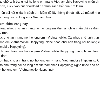
ạc chờ anh trang noi ho long em mạng Vietnamobile Happyring miễn ph
tính, click vào nút download từ danh sách kết quả tìm kiếm.
 tên bài hát ở danh sách tìm kiếm để lấy thông tin cài đặt và mã số nhạ
 trang noi ho long em - Vietnamobile.
tìm kiếm trang này
:
load nhạc chờ anh trang noi ho long em Vietnamobile miễn phí về điện
y tính;
c chờ anh trang noi ho long em - Vietnamobile; Cài nhạc chờ anh tran
long em Vietnamobile Happyring; Nghe nhạc chờ anh trang noi ho long e
mobile Happyring);
cho anh trang noi ho long em Vietnamobile Happyring mien phi ve dien t
 tinh;
 nhac cho anh trang noi ho long em - mang Vietnamobile Happyring; C
ho anh trang noi ho long em Vietnamobile Happyring; Nghe nhac cho an
oi ho long em (Vietnamobile Happyring);