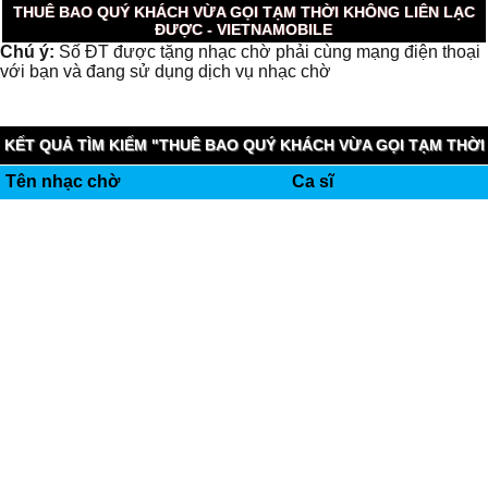
THUÊ BAO QUÝ KHÁCH VỪA GỌI TẠM THỜI KHÔNG LIÊN LẠC
ĐƯỢC - VIETNAMOBILE
Chú ý:
Số ĐT được tặng nhạc chờ phải cùng mạng điện thoại
với bạn và đang sử dụng dịch vụ nhạc chờ
KẾT QUẢ TÌM KIẾM "THUÊ BAO QUÝ KHÁCH VỪA GỌI TẠM THỜI
Tên nhạc chờ
Ca sĩ
KHÔNG LIÊN LẠC ĐƯỢC" (0.005 GIÂY)