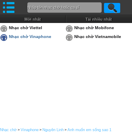
Mới nhất
Tải nhiều nhất
Nhạc chờ Viettel
Nhạc chờ Mobifone
Nhạc chờ Vinaphone
Nhạc chờ Vietnamobile
Nhạc chờ
Vinaphone
Nguyên Linh
Anh muốn em sống sao 1
>
>
>