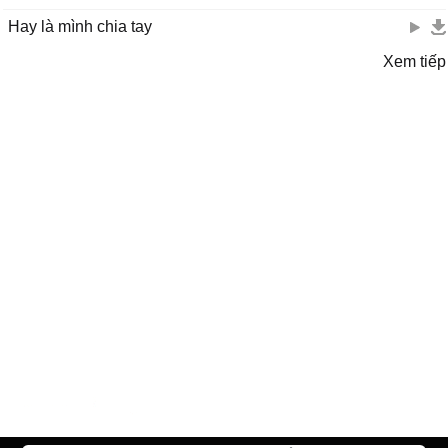
Hay là mình chia tay
Xem tiếp