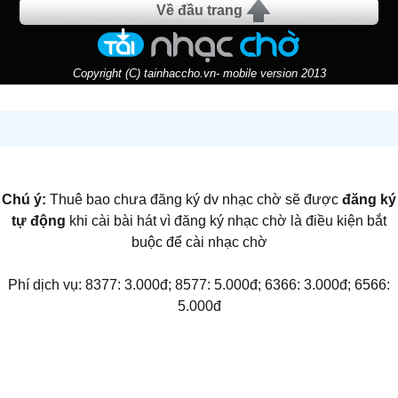
Về đầu trang
Copyright (C) tainhaccho.vn- mobile version 2013
Chú ý:
Thuê bao chưa đăng ký dv nhạc chờ sẽ được
đăng ký
tự động
khi cài bài hát vì đăng ký nhạc chờ là điều kiện bắt
buộc để cài nhạc chờ
Phí dịch vụ: 8377: 3.000đ; 8577: 5.000đ; 6366: 3.000đ; 6566:
5.000đ