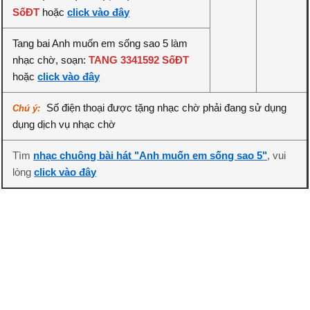
SốĐT
hoặc
click vào đây
Tang bai Anh muốn em sống sao 5 làm
nhạc chờ, soạn:
TANG 3341592 SốĐT
hoặc
click vào đây
Số điện thoại được tặng nhạc chờ phải đang sử dụng
Chú ý:
dụng dịch vụ nhạc chờ
Tìm
nhạc chuông bài hát "Anh muốn em sống sao 5"
, vui
lòng
click vào đây