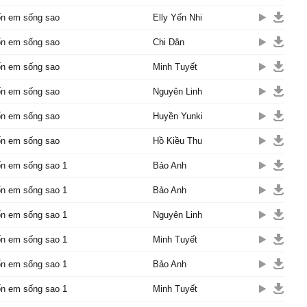
c:
n em sống sao
Elly Yến Nhi
đến bên em lúc buồn, vậy
gày vui anh về nơi đâu?
n em sống sao
Chi Dân
đến bên em lúc say, vì
anh đâu ở đây...
n em sống sao
Minh Tuyết
i đi qua chốn này?... còn
n em sống sao
Nguyên Linh
 trong cuộc đời anh đây?
nh người ơi vì sao anh nỡ
n em sống sao
Huyền Yunki
như vậy!!!
n em sống sao
Hồ Kiều Thu
phúc đâu dễ kiếm tìm,
n em sống sao 1
Bảo Anh
đứng đây chờ anh đi tìm
ko còn ai hết, hãy ở yên
n em sống sao 1
Bảo Anh
i kiếm
n em sống sao 1
Nguyên Linh
êu người vô cớ, vì đã lỡ
t đau buồn
n em sống sao 1
Minh Tuyết
nh người ơi giờ anh muốn
 sống sao!
n em sống sao 1
Bảo Anh
n em sống sao 1
Minh Tuyết
c: