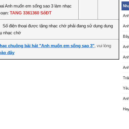
bai Anh muốn em sống sao 3 làm nhạc
Nh
soạn:
TANG 3361360 SốĐT
Anh
Số điện thoại được tặng nhạc chờ phải đang sử dụng dụng
:
Anh
vụ nhạc chờ
Bây
hạc chuông bài hát "Anh muốn em sống sao 3"
, vui lòng
Anh
 vào đây
Anh
Anh
Trá
Yêu
Anh
Hay