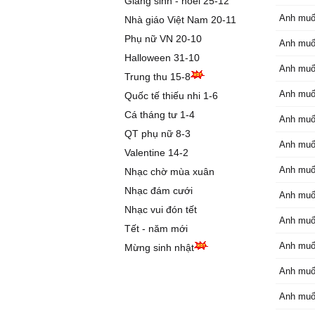
Giáng sinh - noel 25-12
Điệp khú
Anh muố
Nhà giáo Việt Nam 20-11
Anh chỉ 
những n
Phụ nữ VN 20-10
Anh muố
Anh chỉ 
Halloween 31-10
hết say 
Anh muố
Trung thu 15-8
Anh là a
Anh muố
Quốc tế thiếu nhi 1-6
em là ai
Cá tháng tư 1-4
Nói đi a
Anh muố
yêu em 
QT phụ nữ 8-3
Anh muố
Valentine 14-2
2. Hạnh 
Anh muố
Nhạc chờ mùa xuân
em vẫn 
Nhạc đám cưới
Lúc anh 
Anh muố
em sẽ đ
Nhạc vui đón tết
Anh muố
Bởi em y
Tết - năm mới
nhận hế
Anh muố
Mừng sinh nhật
Nói đi a
em phải
Anh muố
Anh muố
Điệp khú