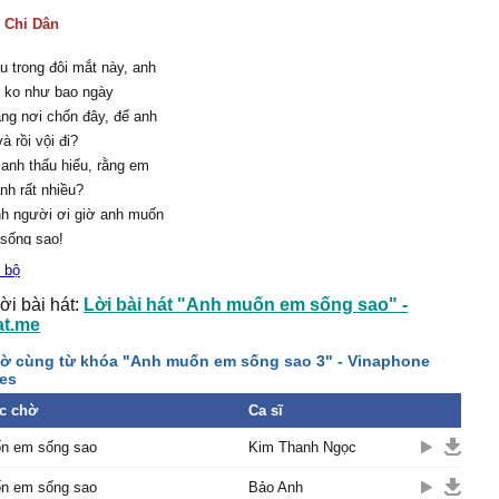
:
Chi Dân
u trong đôi mắt này, anh
 ko như bao ngày
ng nơi chốn đây, để anh
à rồi vội đi?
 anh thấu hiểu, rằng em
nh rất nhiều?
nh người ơi giờ anh muốn
 sống sao!
 bộ
úc đâu dễ kiếm tìm, em
ời bài hát:
Lời bài hát "Anh muốn em sống sao" -
g đây chờ anh đi tìm
at.me
ko còn ai hết, hãy ở yên
ờ cùng từ khóa "Anh muốn em sống sao 3" - Vinaphone
i kiếm
es
êu người vô cớ, vì đã lỡ
c chờ
t đau buồn
Ca sĩ
nh người ơi giờ anh muốn
n em sống sao
Kim Thanh Ngọc
 sống sao!
n em sống sao
Bảo Anh