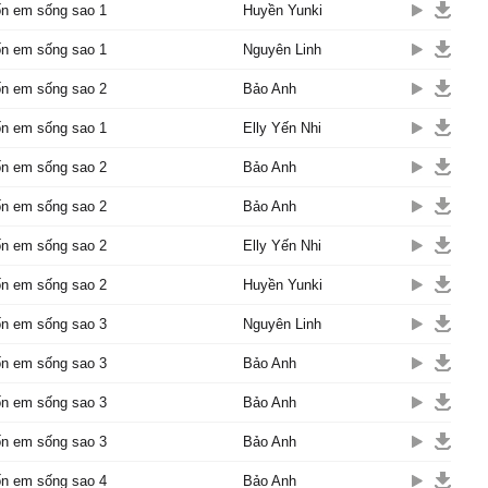
đến bên em lúc buồn, vậy
n em sống sao 1
Huyền Yunki
gày vui anh về nơi đâu?
đến bên em lúc say, vì
n em sống sao 1
Nguyên Linh
anh đâu ở đây...
n em sống sao 2
Bảo Anh
i đi qua chốn này?... còn
 trong cuộc đời anh đây?
n em sống sao 1
Elly Yến Nhi
nh người ơi vì sao anh nỡ
n em sống sao 2
Bảo Anh
như vậy!!!
n em sống sao 2
Bảo Anh
 đến bên em lúc buồn,
g ngày vui anh về nơi
n em sống sao 2
Elly Yến Nhi
n em sống sao 2
Huyền Yunki
đến bên em lúc say, vì
anh đâu ở đây...
n em sống sao 3
Nguyên Linh
i đi qua chốn này?... còn
 trong cuộc đời anh đây?
n em sống sao 3
Bảo Anh
nh người ơi vì sao anh nỡ
n em sống sao 3
Bảo Anh
như vậy!!!
n em sống sao 3
Bảo Anh
nh người ơi vì sao anh
lìa!!!"
n em sống sao 4
Bảo Anh