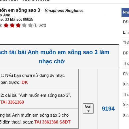
ốn em sống sao 3
-
Vinaphone Ringtunes
Nhạ
o Anh
e:
33
Mã số:
99825
Để 
n:
(1 lượt)
Em 
Thấ
ch tải bài Anh muốn em sống sao 3 làm
Để 
nhạc chờ
Thư
Có 
1: Nếu bạn chưa sử dụng dv nhạc
soạn trước:
DK
Xin
Thư
2: cài bài "Anh muốn em sống sao 3",
TAI 3361360
Xin
Gửi
9194
➔
iêng bài Anh muốn em sống sao 3 cho
Xin
 điện thoại, soạn:
TAI 3361360 SốĐT