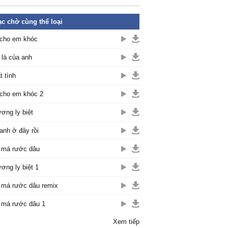
c chờ cùng thể loại
cho em khóc
là của anh
t tình
cho em khóc 2
ơng ly biệt
anh ở đây rồi
 má rước dâu
ơng ly biệt 1
 má rước dâu remix
 má rước dâu 1
Xem tiếp