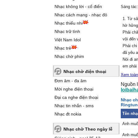
Nhạc không lời - cổ điển
Sáng tác
Nhạc cách mạng - nhạc đỏ
1. Từ sâ
Nhạc thiếu nhi
hờ hững
Nhạc trữ tình
Phải chă
vội đến v
Việt Nam Idol
Phải chi
Nhạc trẻ
đã yêu a
Nhạc chờ phim
Nói đi a
em phải
Nhạc chờ điện thoại
Xem toàn
Hạnh ph
Đơn âm - đa âm
Nguồn l
vẫn đứn
Mời nghe điện thoại
loibaih
Lúc anh 
Đại ca nghe điện thoại
Nhạc ch
em sẽ đ
Ringtun
Nhạc tin nhắn - sms
Bởi em y
Tên nhạ
nhận hế
Nhạc đt nokia
Nói đi a
Anh muố
em phải
Nhạc chờ Theo ngày lễ
Anh muố