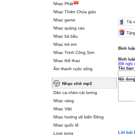
Nhạc Phật
Nhạc Thiên Chúa giáo
Nhạc game
Tải 
Nhạc quảng cáo
Tặng
Nhạc bà bầu
Nhạc trẻ em
Bình luậ
Nhạc Trịnh Công Sơn
Bình luậ
Nhạc thể thao
(Đề nghị 
Tên bạn:
Âm thanh cuộc sống
Nội dung
Nhạc chờ mp3
Dân ca-chèo-cải lương
Nhạc vàng
Nhạc Việt
Nhạc hướng về biển Đông
Nhạc quốc tế
Lời bài
Love song