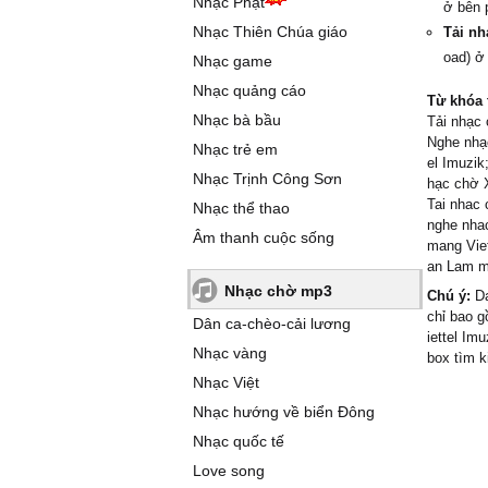
Nhạc Phật
ở bên 
Nhạc Thiên Chúa giáo
Tải nh
oad) ở
Nhạc game
Nhạc quảng cáo
Từ khóa 
Nhạc bà bầu
Tải nhạc 
Nghe nhạc
Nhạc trẻ em
el Imuzik
Nhạc Trịnh Công Sơn
hạc chờ 
Tai nhac 
Nhạc thể thao
nghe nhac
Âm thanh cuộc sống
mang Viet
an Lam ma
Nhạc chờ mp3
Chú ý:
Da
chỉ bao 
Dân ca-chèo-cải lương
iettel Im
Nhạc vàng
box tìm k
Nhạc Việt
Nhạc hướng về biển Đông
Nhạc quốc tế
Love song