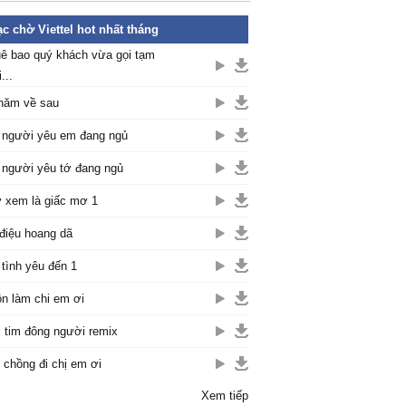
c chờ Viettel hot nhất tháng
ê bao quý khách vừa gọi tạm
...
năm về sau
 người yêu em đang ngủ
 người yêu tớ đang ngủ
 xem là giấc mơ 1
điệu hoang dã
 tình yêu đến 1
n làm chi em ơi
i tim đông người remix
 chồng đi chị em ơi
Xem tiếp