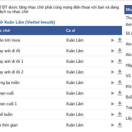
 ĐT được tặng nhạc chờ phải cùng mạng điện thoại với bạn và đang
Nhạ
dịch vụ nhạc chờ
Thu
ờ Xuân Lâm (Viettel Imuzik)
thời
c chờ
Ca sĩ
50 
ẻo trời mưa
Xuân Lâm
Alo
y anh đi rồi
Xuân Lâm
Alo
y anh đi rồi 1
Xuân Lâm
Hãy
y anh đi rồi 2
Xuân Lâm
Vũ 
ng ba miền
Xuân Lâm
Khi
hẹn cuối
Xuân Lâm
Buồ
hẹn cuối 1
Xuân Lâm
Trá
hố buồn
Xuân Lâm
Lấy
ại thời gian
Xuân Lâm