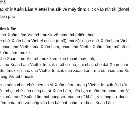
phải
ạc chờ Xuân Lâm Viettel Imuzik về máy tính:
click vào nút tải (downl
 bên phải
tìm kiếm
:
chờ Xuân Lâm Viettel Imuzik về máy tính/ điện thoại
 chờ Xuân Lâm Viettel online (mp3); cài đặt nhạc chờ Xuân Lâm Viett
; nhạc chờ Viettel của Xuân Lâm; nhạc chờ Viettel Xuân Lâm; mã số n
Xuân Lâm Imuzik;
cho Xuan Lam Viettel Imuzik ve dien thoai/ may tinh;
 cho Xuan Lam Viettel Imuzik mp3 online; cai nhac cho dat Xuan Lam
tel Imuzik; nhac cho Viettel Imuzik cua Xuan Lam; ma so nhac cho Xu
ng Viettel Imuzik;
nh sách nhạc chờ theo ca sĩ Xuân Lâm - mạng Viettel Imuzik ở dưới
gồm nhạc chờ của riêng ca sĩ Xuân Lâm, nếu bạn muốn tìm nhạc chờ V
uzik của ca sĩ Xuân Lâm hát cùng với các ca sĩ khác, vui lòng sử dụng
iếm phía trên và nhập vào tên bài hát hoặc từ khóa "Xuân Lâm"