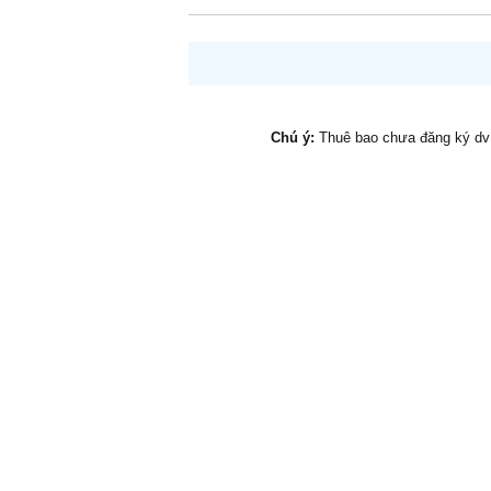
Chú ý:
Thuê bao chưa đăng ký d