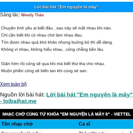
Lời bài hát "Em nguyện là mây"
Sáng tác:
Wendy Thảo
Chuyện tình yêu ai biết đâu...sau này sẽ mất nhau khi nào.
Chỉ cần biết khi có nhau chớ làm nhau đau.
Tìm được nhau quá khó khăn nhưng buông bỏ thì dễ dàng.
Không vì nhau, không hiểu nhau...cũng chẳng bền lâu.
Giận hờn rồi cũng sẽ qua khi mà biết thứ tha cho nhau.
Muộn phiền cũng sẽ biến tan khi cùng sẻ san.
Dù đôi khi phải cách xa nhưng trong tim mình thật thà.
Xem toàn bộ
Chỉ cần ta nghĩ về nhau vững tin vào nhau.
Nguồn lời bài hát:
Lời bài hát "Em nguyện là mây"
ĐK:
- loibaihat.me
Nếu anh là ngọn núi cao em xin nguyện là những đám mây
NHẠC CHỜ CÙNG TỪ KHÓA "EM NGUYỆN LÀ MÂY 6" - VIETTEL
Để một đời được ở bên che chở cho anh.
Tên nhạc chờ
Ca sĩ
IMUZIK
Em có thể chịu được bão giông nhưng không chịu được sự nhớ