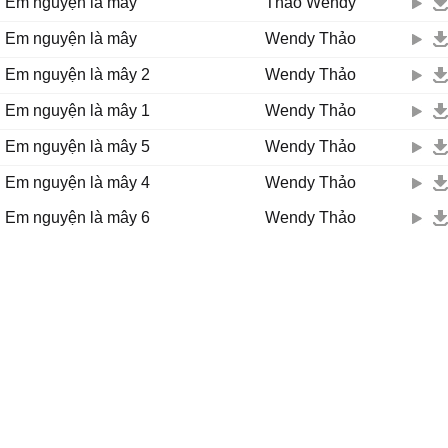
Em nguyện là mây
Thảo Wendy
mong.
Chỉ cần mỗi ngày nhìn thấy anh yên vui mà thôi.
Em nguyện là mây
Wendy Thảo
Em nguyện là mây 2
Wendy Thảo
Nếu một ngày chẳng cần đến em, em sẽ tự lùi về phía sau
Anh không phải bận lòng nghĩ suy em sẽ ra sao.
Em nguyện là mây 1
Wendy Thảo
Em chấp nhận mọi chuyện chúng ta, em chấp nhận làm
Em nguyện là mây 5
Wendy Thảo
Em nguyện là mây 4
Wendy Thảo
Em nguyện là mây 6
Wendy Thảo