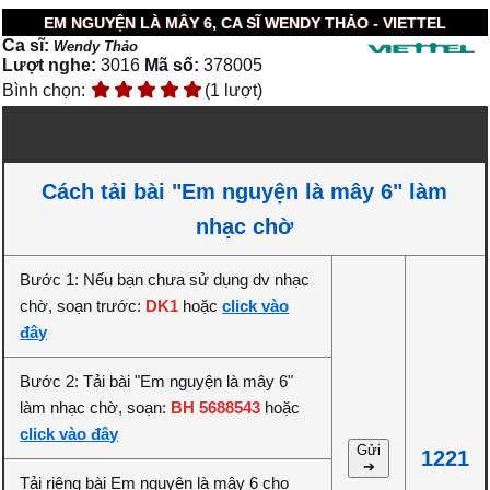
EM NGUYỆN LÀ MÂY 6, CA SĨ WENDY THẢO - VIETTEL
Ca sĩ:
Wendy Thảo
Lượt nghe:
3016
Mã số:
378005
Bình chọn:
(1 lượt)
Cách tải bài "Em nguyện là mây 6" làm
nhạc chờ
Bước 1: Nếu bạn chưa sử dụng dv nhạc
chờ, soạn trước:
DK1
hoặc
click vào
đây
Bước 2: Tải bài "Em nguyện là mây 6"
làm nhạc chờ, soạn:
BH 5688543
hoặc
click vào đây
Gửi
1221
➔
Tải riêng bài Em nguyện là mây 6 cho