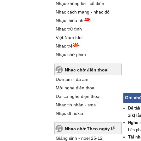
Nhạc không lời - cổ điển
Nhạc cách mạng - nhạc đỏ
Nhạc thiếu nhi
Nhạc trữ tình
Việt Nam Idol
Nhạc trẻ
Nhạc chờ phim
Nhạc chờ điện thoại
Đơn âm - đa âm
Mời nghe điện thoại
Đại ca nghe điện thoại
Ghi chú
Nhạc tin nhắn - sms
Để tải
Nhạc đt nokia
zik) l
Nghe n
Nhạc chờ Theo ngày lễ
bên ph
Tải nh
Giáng sinh - noel 25-12