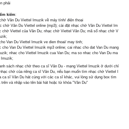
ên phải
tìm kiếm
:
chờ Vân Du Viettel Imuzik về máy tính/ điện thoại
 chờ Vân Du Viettel online (mp3); cài đặt nhạc chờ Vân Du Viettel Im
c chờ Viettel của Vân Du; nhạc chờ Viettel Vân Du; mã số nhạc chờ V
uzik;
cho Van Du Viettel Imuzik ve dien thoai/ may tinh;
 cho Van Du Viettel Imuzik mp3 online; cai nhac cho dat Van Du mang
muzik; nhac cho Viettel Imuzik cua Van Du; ma so nhac cho Van Du ma
l Imuzik;
nh sách nhạc chờ theo ca sĩ Vân Du - mạng Viettel Imuzik ở dưới chỉ
hạc chờ của riêng ca sĩ Vân Du, nếu bạn muốn tìm nhạc chờ Viettel I
 ca sĩ Vân Du hát cùng với các ca sĩ khác, vui lòng sử dụng box tìm
 trên và nhập vào tên bài hát hoặc từ khóa "Vân Du"