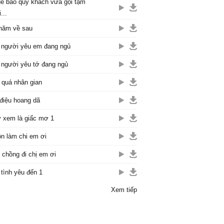
ê bao quý khách vừa gọi tạm
...
năm về sau
 người yêu em đang ngủ
 người yêu tớ đang ngủ
 quá nhân gian
điệu hoang dã
 xem là giấc mơ 1
n làm chi em ơi
 chồng đi chị em ơi
 tình yêu đến 1
Xem tiếp