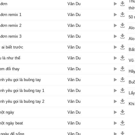
Thu
 đơn
Vân Du
thời
 đơn remix 1
Vân Du
50 
 đơn remix 2
Vân Du
Alo
 đơn remix 3
Vân Du
Alo
ai biết trước
Vân Du
Bất
u là như thế
Vân Du
Vũ 
em đổi thay
Vân Du
Hãy
ình yêu gọi là buông tay
Vân Du
Buồ
ình yêu gọi là buông tay 1
Vân Du
Lấy
ình yêu gọi là buông tay 2
Vân Du
Khi
một ngày
Vân Du
một ngày beat
Vân Du
 ngày để sống
Vân Du