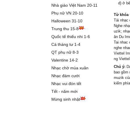
d) ở b
Nhà giáo Việt Nam 20-11
Phụ nữ VN 20-10
Từ khóa 
Tải nhạc 
Halloween 31-10
Nghe nhạc
Trung thu 15-8
uzik; nhạ
Quốc tế thiếu nhi 1-6
ân Du Im
Tai nhac 
Cá tháng tư 1-4
nghe nhac
QT phụ nữ 8-3
Viettel I
ng Viette
Valentine 14-2
Chú ý:
Da
Nhạc chờ mùa xuân
bao gồm n
Nhạc đám cưới
muzik của
kiếm phía
Nhạc vui đón tết
Tết - năm mới
Mừng sinh nhật