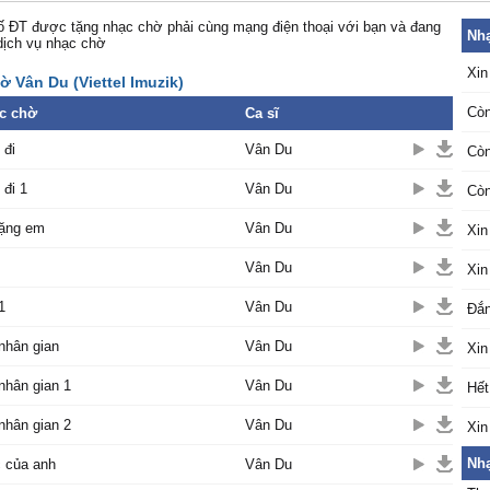
 ĐT được tặng nhạc chờ phải cùng mạng điện thoại với bạn và đang
Nhạ
dịch vụ nhạc chờ
Xin
 Vân Du (Viettel Imuzik)
Còn
c chờ
Ca sĩ
 đi
Vân Du
Còn
 đi 1
Vân Du
Còn
tặng em
Vân Du
Xin
Vân Du
Xin
1
Vân Du
Đắn
nhân gian
Vân Du
Xin
nhân gian 1
Vân Du
Hết
nhân gian 2
Vân Du
Xin
Nhạ
 của anh
Vân Du