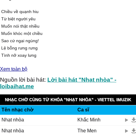
Chiều về quạnh hiu
Từ biệt người yêu
Muốn nói thật nhiều
Muốn khóc một chiều
Sao cứ ngại ngùng!
Lệ bỗng rưng rưng
Tình nỡ xoay lưng
Trong chiều hấp hối
Xem toàn bộ
Ôm ấp đêm đêm
Giấc ngủ mồ côi
Nguồn lời bài hát:
Lời bài hát "Nhạt nhòa" -
Rồi từng ngày qua
loibaihat.me
Người về miền xa
Có nhớ thật thà
NHẠC CHỜ CÙNG TỪ KHÓA "NHẠT NHÒA" - VIETTEL IMUZIK
Đắm đuối mù lòa
Tên nhạc chờ
Ca sĩ
Hay đã nhạt nhòa.
Nhạt nhòa
Khắc Minh
Còn nhớ hay không
Giòng nước mênh mông
Nhạt nhòa
The Men
Con thuyền bến cũ