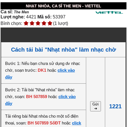
NHẠT NHÒA, CA SĨ THE MEN - VIETTEL
Ca sĩ:
The Men
Lượt nghe:
4421
Mã số:
53397
Bình chọn:
(1 lượt)
Cách tải bài "Nhạt nhòa" làm nhạc chờ
Bước 1: Nếu bạn chưa sử dụng dv nhạc
chờ, soạn trước:
DK1
hoặc
click vào
đây
Bước 2: Tải bài "Nhạt nhòa" làm nhạc
chờ, soạn:
BH 507859
hoặc
click vào
đây
Gửi
1221
➔
Tải riêng bài Nhạt nhòa cho một số điện
thoại, soạn:
BH 507859 SốĐT
hoặc
click