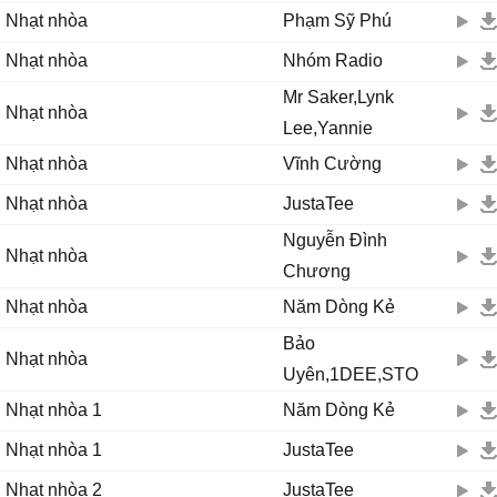
Nhạt nhòa
Phạm Sỹ Phú
Hắt hiu trong chiều.....Thu
ĐK:
Nhạt nhòa
Nhóm Radio
Em, tại sao em lại tiếc nuối
Mr Saker,Lynk
Ôi đường đèn bờ sông SEINE
Nhạt nhòa
Lee,Yannie
Chứng cuộc tình chúng mình
Anh tại sao anh bật tiếng khóc
Nhạt nhòa
Vĩnh Cường
Trong hôn mê khi cuộc tình từ giã!
Nhạt nhòa
JustaTee
Tại mình còn yêu
Tại mình còn thương
Nguyễn Đình
Nhạt nhòa
Đôi mắt lạ thường!
Chương
Say đắm thẹn thùng
Nhạt nhòa
Năm Dòng Kẻ
E ấp ngại ngùng
Bảo
Ngày ấy yêu nhau!
Nhạt nhòa
Giờ khóc xa nhau
Uyên,1DEE,STO
nghe lòng bão tố
Nhạt nhòa 1
Năm Dòng Kẻ
thiết tha hay nhạt phai !?!
Nhạt nhòa 1
JustaTee
Nhạt nhòa 2
JustaTee