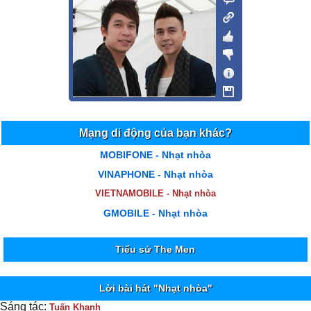
Mạng di động của bạn khác?
MOBIFONE - Nhạt nhòa
VINAPHONE - Nhạt nhòa
VIETNAMOBILE - Nhạt nhòa
GMOBILE - Nhạt nhòa
Tiểu sử The Men
Lời bài hát "Nhạt nhòa"
Sáng tác:
Tuấn Khanh