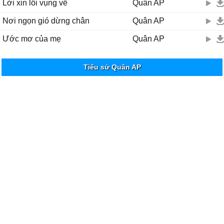
Lời xin lỗi vụng về
Quân AP
Nơi ngọn gió dừng chân
Quân AP
Ước mơ của mẹ
Quân AP
Tiểu sử Quân AP